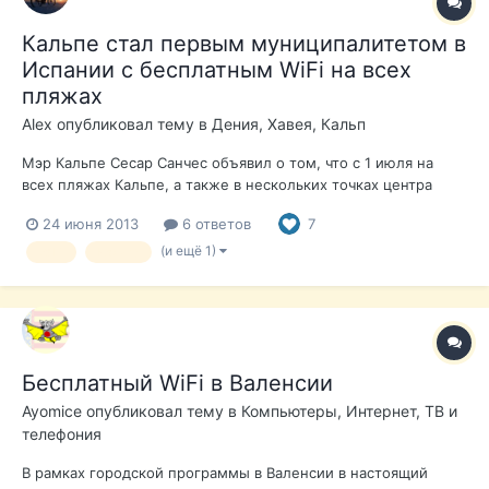
Кальпе стал первым муниципалитетом в
Испании с бесплатным WiFi на всех
пляжах
Alex
опубликовал тему в
Дения, Хавея, Кальп
Мэр Кальпе Сесар Санчес объявил о том, что с 1 июля на
всех пляжах Кальпе, а также в нескольких точках центра
города - Пласа Майор, автостанция, Каса де Культура,
24 июня 2013
6 ответов
7
туристический центр на скале Ифач - для всех желающих
станет доступен бесплатный доступ в Интернет.
(и ещё 1)
WiFi
Кальпе
Провайдером выступит компания GOWEX....
Бесплатный WiFi в Валенсии
Ayomice
опубликовал тему в
Компьютеры, Интернет, ТВ и
телефония
В рамках городской программы в Валенсии в настоящий