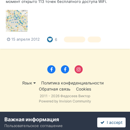
момент открыто 113 точек бесплатного доступа WiFi.
Скорость соединения ограничивается 256 кбит, а также по
времени соединения (обычно 3 часа) и содержанию
(согласно фильтрам), и не позволяя загрузки. Пользователю
нужно будет зарегистрироваться т...
15 апреля 2012
6
Валенсия
WiFi
Язык
Политика конфиденциальности
Обратная связь
Cookies
2011 - 2026 Федосеев Виктор
Powered by Invision Community
Важная информация
I accept
Пользовательское соглашение