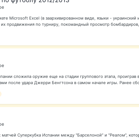
 по футболу 2012/2013
ре
те Microsoft Excel (в заархивированном виде, языки - украинский 
 их продвижения по турниру, покомандный просмотр бомбардиров, 
ре
ании сложила оружие еще на стадии группового этапа, проиграв в 
и после удара Джерри Бенгтсона в самом начале игры. Ранее сбо
ре
матчей Суперкубка Испании между "Барселоной" и "Реалом", которы