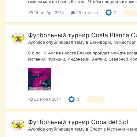
газоны можно очень быстро. Чтобы продлить им жизнь
15 ноября 2014
26 ответов
7
футбо
Футбольный турнир Costa Blanca C
Ayomice
опубликовал тему в
Бенидорм, Финестрат,
С 6 по 12 июля на Коста Бланке пройдет международн
Испании, Франции, Индонезии, Англии, Северной Ирла
22 июня 2014
3
футбол
Футбольный турнир Copa del Sol
Ayomice
опубликовал тему в
Спорт в Испании и ми