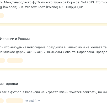
го Международного футбольного турнира Copa del Sol 2013. Tromso I
g (Sweden) RTS Widsew Lodz (Poland) NK Olimpija Ljub...
л
 Испании и России
 ли кто-нибудь на новогодние праздники в Валенсию и не желает т
енсианское дерби как-никак) и 18.01.2014 Леванте-Барселона. Предлаг
ол
встреча
ие городки
вас в футбол в Валенсии не играет? Очень хочется поиграть, но н
(и ещё 1)
л
Валенсия