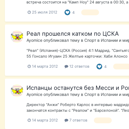
встреча состоится на "Камп Ноу" 24 августа в 00:30, 
25 июля 2012
4
футбол
Реал прошелся катком по ЦСКА
Ayomice
опубликовал тему в
Спорт в Испании и ми
"Реал" (Испания)-ЦСКА (Россия) 4:1 Мадрид. "Сантья
55 Гонсало Игуаин 25 Желтые карточки: Хаби Алонсо 
14 марта 2012
12 ответов
4
футбол
Испанцы останутся без Месси и Ро
Ayomice
опубликовал тему в
Спорт в Испании и ми
Директор "Анжи" Роберто Карлос в интервью мадридск
закончатся контракты с "Реалом" и "Барселоной". "Л
14 марта 2012
7 ответов
футбол