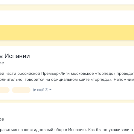
в Испании
ре
ей части российской Премьер-Лиги московское «Торпедо» проведет 
лнительно, говорится на официальном сайте «Торпедо». Напомним, 
(и ещё 2)
педо
футбол
ре
равиться на шестидневный сбор в Испанию. Как бы не ухаживали в 