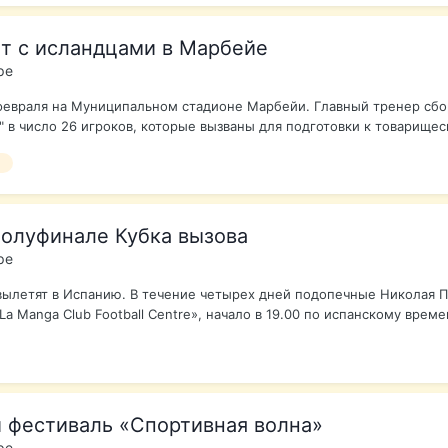
ет с исландцами в Марбейе
ре
 февраля на Муниципальном стадионе Марбейи. Главный тренер сбо
 в число 26 игроков, которые вызваны для подготовки к товарищеск
л
полуфинале Кубка вызова
ре
летят в Испанию. В течение четырех дней подопечные Николая Пи
 Manga Club Football Centre», начало в 19.00 по испанскому времен
й фестиваль «Спортивная волна»
ре