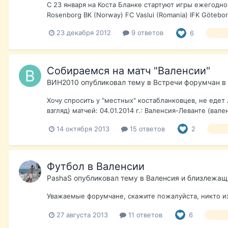
С 23 января на Коста Бланке стартуют игры ежегодно
Rosenborg BK (Norway) FC Vaslui (Romania) IFK Götebor
23 декабря 2012
9 ответов
6
футбо
Собираемся на матч "Валенсии"
ВИН2010
опубликовал тему в
Встречи форумчан в
Хочу спросить у "местных" костабланковцев, не едет
взгляд) матчей: 04.01.2014 г.: Валенсия-Леванте (вал
14 октября 2013
15 ответов
2
футб
Футбол в Валенсии
PashaS
опубликовал тему в
Валенсия и близлежащ
Уважаемые форумчане, скажите пожалуйста, никто из 
27 августа 2013
11 ответов
6
футбо