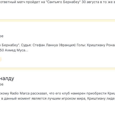
а ответный матч пройдет на "Сантьяго Бернабеу" 30 августа в то же в
ре
го Бернабеу". Судья: Стефан Ланнуа (Франция) Голы: Криштиану Ро
50 Ахмед Муса...
налду
ре
ому Radio Marca рассказал, что его клуб намерен приобрести Криш
ео в данный момент является лучшим игроком мира, Криштиану лидер