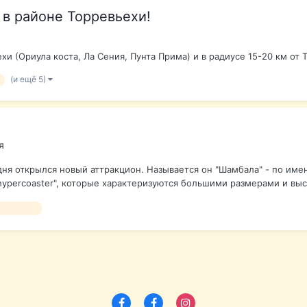
 в районе Торревьехи!
и (Ориула коста, Ла Сения, Пунта Прима) и в радиусе 15-20 км от 
(и ещё 5)
е
я
а дня открылся новый аттракцион. Называется он "Шамбала" - по им
hypercoaster", которые характеризуются большими размерами и выс
тракцион