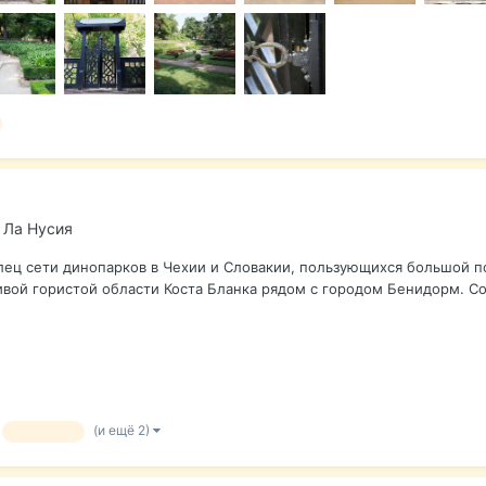
 Ла Нусия
елец сети динопарков в Чехии и Словакии, пользующихся большой п
ивой гористой области Коста Бланка рядом с городом Бенидорм. Со
(и ещё 2)
динопарк