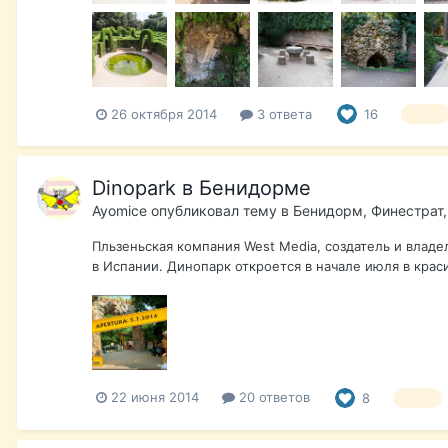
26 октября 2014
3 ответа
16
парк
Dinopark в Бенидорме
Ayomice
опубликовал тему в
Бенидорм, Финестрат,
Пльзеньская компания West Media, создатель и влад
в Испании. Динопарк откроется в начале июля в крас
22 июня 2014
20 ответов
8
парк