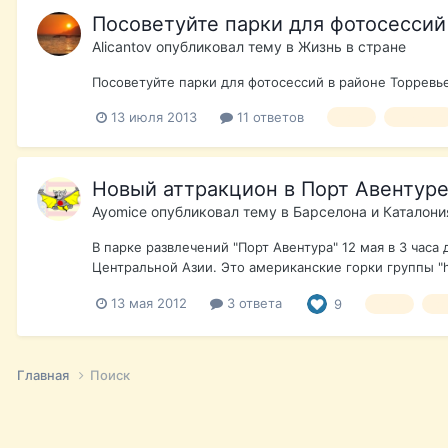
Посоветуйте парки для фотосессий
Alicantov
опубликовал тему в
Жизнь в стране
Посоветуйте парки для фотосессий в районе Торревьех
13 июля 2013
11 ответов
парк
природа
Новый аттракцион в Порт Авентур
Ayomice
опубликовал тему в
Барселона и Каталони
В парке развлечений "Порт Авентура" 12 мая в 3 час
Центральной Азии. Это американские горки группы "
13 мая 2012
3 ответа
9
парк
ат
Главная
Поиск