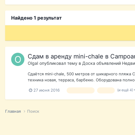
Найдено 1 результат
Сдам в аренду mini-chale в Campoa
OlgaI
опубликовал тему в
Доска объявлений Недви
Сдаётся mini-chale, 500 метров от шикарного пляжа C
техника новая, терраса, барбекю. Оборудована полнос
(и ещё 4)
27 июня 2016
аренда июль
август
Главная
Поиск