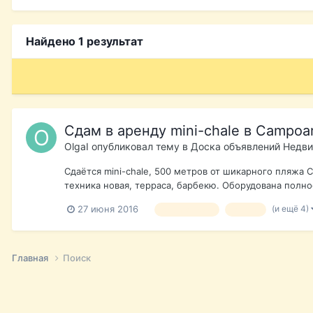
Найдено 1 результат
Сдам в аренду mini-chale в Campoa
OlgaI
опубликовал тему в
Доска объявлений Недви
Сдаётся mini-chale, 500 метров от шикарного пляжа C
техника новая, терраса, барбекю. Оборудована полнос
(и ещё 4)
27 июня 2016
аренда июль
август
Главная
Поиск