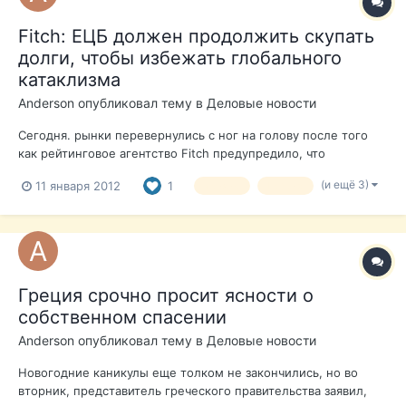
Fitch: ЕЦБ должен продолжить скупать
долги, чтобы избежать глобального
катаклизма
Anderson
опубликовал тему в
Деловые новости
Сегодня. рынки перевернулись с ног на голову после того
как рейтинговое агентство Fitch предупредило, что
Европейский центральный банк увеличивает скупку
(и ещё 3)
11 января 2012
1
кризис
Греция
суверенных долгов, чтобы поддержать Италию и избежать
"катастрофического" краха евро. Fitch: "". Дэвид Райли, глава
отдела суверенных рейтинг...
Греция срочно просит ясности о
собственном спасении
Anderson
опубликовал тему в
Деловые новости
Новогодние каникулы еще толком не закончились, но во
вторник, представитель греческого правительства заявил,