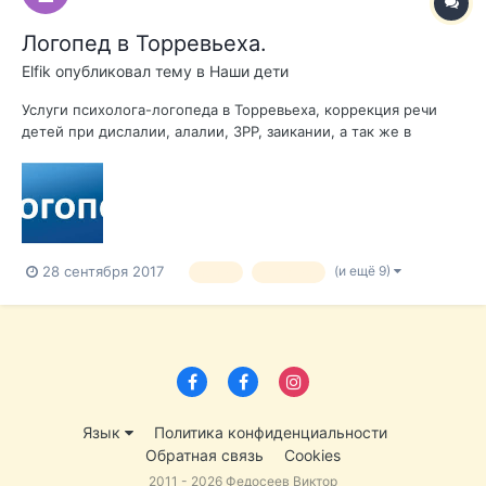
Логопед в Торревьеха.
Elfik
опубликовал тему в
Наши дети
Услуги психолога-логопеда в Торревьеха, коррекция речи
детей при дислалии, алалии, ЗРР, заикании, а так же в
постинсультный период, людям преклонного возраста.
Занятия возможны с выездом на дом, а так же в кабинете по
адресу : Calle Pedro Lorca. Удобно заниматься с ребенком,
пока родители тренируютс...
(и ещё 9)
28 сентября 2017
дети
испания
Язык
Политика конфиденциальности
Обратная связь
Cookies
2011 - 2026 Федосеев Виктор