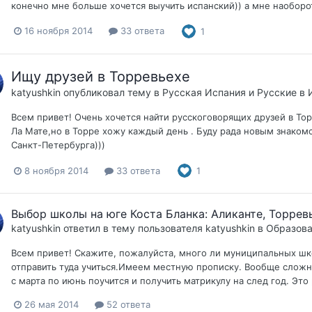
конечно мне больше хочется выучить испанский)) а мне наоборот
16 ноября 2014
33 ответа
1
Ищу друзей в Торревьехе
katyushkin
опубликовал тему в
Русская Испания и Русские в 
Всем привет! Очень хочется найти русскоговорящих друзей в То
Ла Мате,но в Торре хожу каждый день . Буду рада новым знакомс
Санкт-Петербурга)))
8 ноября 2014
33 ответа
1
Выбор школы на юге Коста Бланка: Аликанте, Торрев
katyushkin
ответил в тему пользователя
katyushkin
в
Образов
Всем привет! Скажите, пожалуйста, много ли муниципальных шко
отправить туда учиться.Имеем местную прописку. Вообще сложно
с марта по июнь поучится и получить матрикулу на след год. Это
26 мая 2014
52 ответа