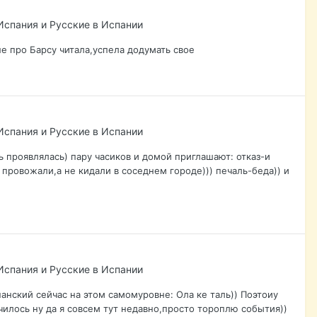
Испания и Русские в Испании
е про Барсу читала,успела додумать свое
Испания и Русские в Испании
ь проявлялась) пару часиков и домой приглашают: отказ-и
провожали,а не кидали в соседнем городе))) печаль-беда)) и
Испания и Русские в Испании
панский сейчас на этом самомуровне: Ола ке таль)) Поэтоиу
училось ну да я совсем тут недавно,просто тороплю события))