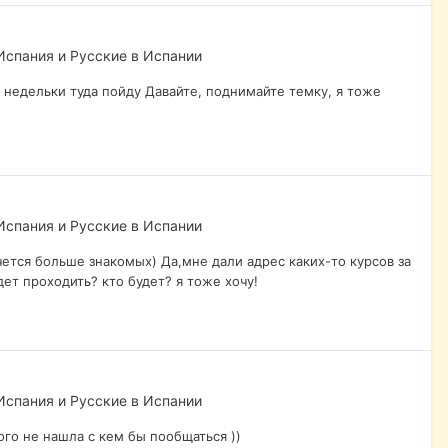
Испания и Русские в Испании
ры недельки туда пойду Давайте, поднимайте темку, я тоже
Испания и Русские в Испании
чется больше знакомых) Да,мне дали адрес каких-то курсов за
дет проходить? кто будет? я тоже хочу!
Испания и Русские в Испании
ого не нашла с кем бы пообщаться ))