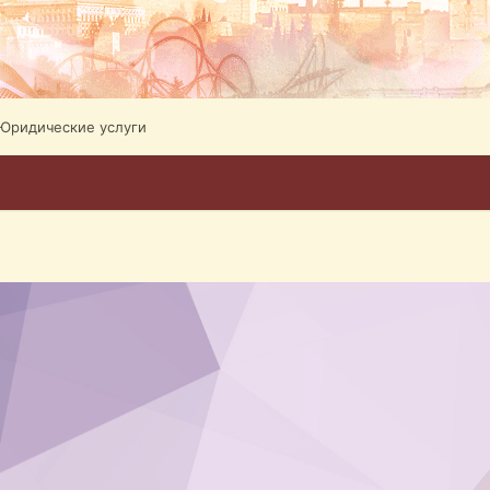
Юридические услуги