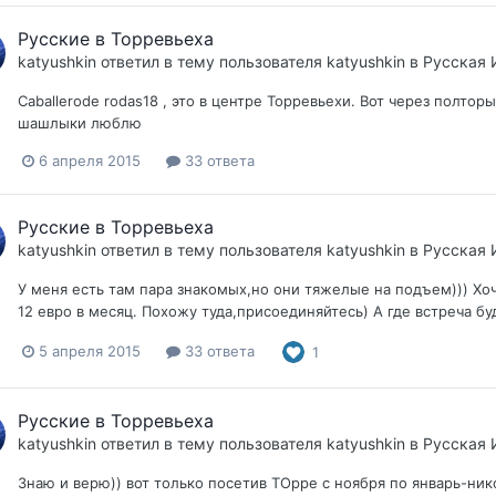
Русские в Торревьеха
katyushkin
ответил в тему пользователя
katyushkin
в
Русская 
Caballerode rodas18 , это в центре Торревьехи. Вот через полто
шашлыки люблю
6 апреля 2015
33 ответа
Русские в Торревьеха
katyushkin
ответил в тему пользователя
katyushkin
в
Русская 
У меня есть там пара знакомых,но они тяжелые на подъем))) Хо
12 евро в месяц. Похожу туда,присоединяйтесь) А где встреча бу
5 апреля 2015
33 ответа
1
Русские в Торревьеха
katyushkin
ответил в тему пользователя
katyushkin
в
Русская 
Знаю и верю)) вот только посетив ТОрре с ноября по январь-ник