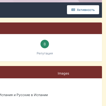
Активность
8
Репутация
Images
Испания и Русские в Испании