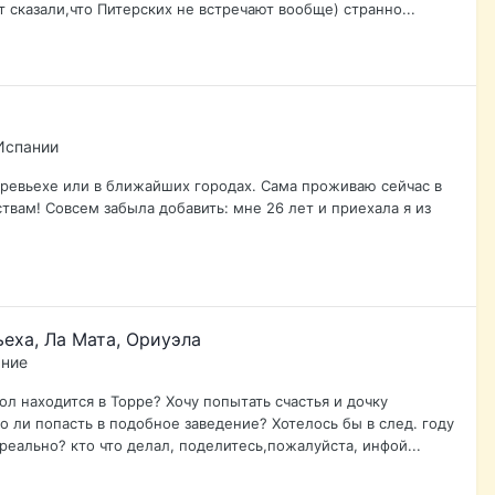
 сказали,что Питерских не встречают вообще) странно...
Испании
рревьехе или в ближайших городах. Сама проживаю сейчас в
твам! Совсем забыла добавить: мне 26 лет и приехала я из
ьеха, Ла Мата, Ориуэла
ание
л находится в Торре? Хочу попытать счастья и дочку
 ли попасть в подобное заведение? Хотелось бы в след. году
 реально? кто что делал, поделитесь,пожалуйста, инфой...