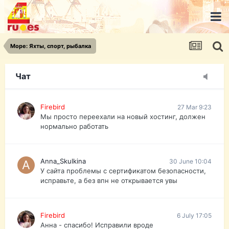
urist.dokument@gmail.com
https://pasport-ua.com/
Телеграмм @uristpassua
Море: Яхты, спорт, рыбалка
Firebird
27 Mar 9:23
Друзья - из России без VPN сайт и форум
открываются?
Чат
Firebird
27 Mar 9:23
Мы просто переехали на новый хостинг, должен
нормально работать
Anna_Skulkina
30 June 10:04
У сайта проблемы с сертификатом безопасности,
исправьте, а без впн не открывается увы
Firebird
6 July 17:05
Анна - спасибо! Исправили вроде