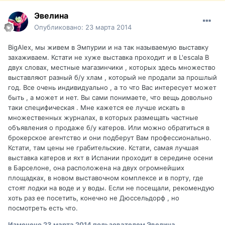
Эвелина
Опубликовано:
23 марта 2014
BigAlex, мы живем в Эмпурии и на так называемую выставку
захаживаем. Кстати не хуже выставка проходит и в L'escala В
двух словах, местные магазинчики , которых здесь множество
выставляют разный б/у хлам , который не продали за прошлый
год. Все очень индивидуально , а то что Вас интересует может
быть , а может и нет. Вы сами понимаете, что вещь довольно
таки специфическая . Мне кажется ее лучше искать в
множественных журналах, в которых размещать частные
объявления о продаже б/у катеров. Или можно обратиться в
брокерское агентство и они подберут Вам профессионально.
Кстати, там цены не грабительские. Кстати, самая лучшая
выставка катеров и яхт в Испании проходит в середине осени
в Барселоне, она расположена на двух огромнейших
площадках, в новом выставочном комплексе и в порту, где
стоят лодки на воде и у воды. Если не посещали, рекомендую
хоть раз ее посетить, конечно не Дюссельдорф , но
посмотреть есть что.
Изменено
23 марта 2014
пользователем Эвелина