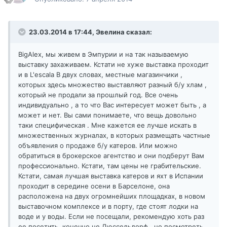
23.03.2014 в 17:44, Эвелина сказал:
BigAlex, мы живем в Эмпурии и на так называемую
выставку захаживаем. Кстати не хуже выставка проходит
и в L'escala В двух словах, местные магазинчики ,
которых здесь множество выставляют разный б/у хлам ,
который не продали за прошлый год. Все очень
индивидуально , а то что Вас интересует может быть , а
может и нет. Вы сами понимаете, что вещь довольно
таки специфическая . Мне кажется ее лучше искать в
множественных журналах, в которых размещать частные
объявления о продаже б/у катеров. Или можно
обратиться в брокерское агентство и они подберут Вам
профессионально. Кстати, там цены не грабительские.
Кстати, самая лучшая выставка катеров и яхт в Испании
проходит в середине осени в Барселоне, она
расположена на двух огромнейших площадках, в новом
выставочном комплексе и в порту, где стоят лодки на
воде и у воды. Если не посещали, рекомендую хоть раз
ее посетить, конечно не Дюссельдорф , но посмотреть