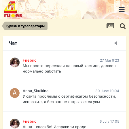
urist.dokument@gmail.com
https://pasport-ua.com/
Телеграмм @uristpassua
Туризм и туроператоры
Firebird
27 Mar 9:23
Друзья - из России без VPN сайт и форум
открываются?
Чат
Firebird
27 Mar 9:23
Мы просто переехали на новый хостинг, должен
нормально работать
Anna_Skulkina
30 June 10:04
У сайта проблемы с сертификатом безопасности,
исправьте, а без впн не открывается увы
Firebird
6 July 17:05
Анна - спасибо! Исправили вроде