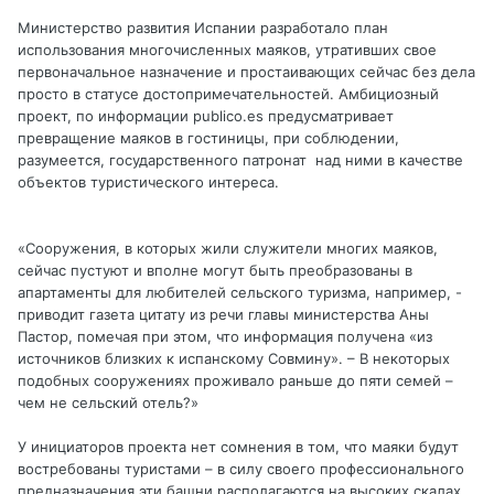
Министерство развития Испании разработало план
использования многочисленных маяков, утративших свое
первоначальное назначение и простаивающих сейчас без дела
просто в статусе достопримечательностей. Амбициозный
проект, по информации publico.es предусматривает
превращение маяков в гостиницы, при соблюдении,
разумеется, государственного патронат над ними в качестве
объектов туристического интереса.
«Сооружения, в которых жили служители многих маяков,
сейчас пустуют и вполне могут быть преобразованы в
апартаменты для любителей сельского туризма, например, -
приводит газета цитату из речи главы министерства Аны
Пастор, помечая при этом, что информация получена «из
источников близких к испанскому Совмину». – В некоторых
подобных сооружениях проживало раньше до пяти семей –
чем не сельский отель?»
У инициаторов проекта нет сомнения в том, что маяки будут
востребованы туристами – в силу своего профессионального
предназначения эти башни располагаются на высоких скалах,