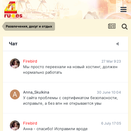
urist.dokument@gmail.com
https://pasport-ua.com/
Телеграмм @uristpassua
Развлечения, досуг и отдых
Firebird
27 Mar 9:23
Друзья - из России без VPN сайт и форум
открываются?
Чат
Firebird
27 Mar 9:23
Мы просто переехали на новый хостинг, должен
нормально работать
Anna_Skulkina
30 June 10:04
У сайта проблемы с сертификатом безопасности,
исправьте, а без впн не открывается увы
Firebird
6 July 17:05
Анна - спасибо! Исправили вроде