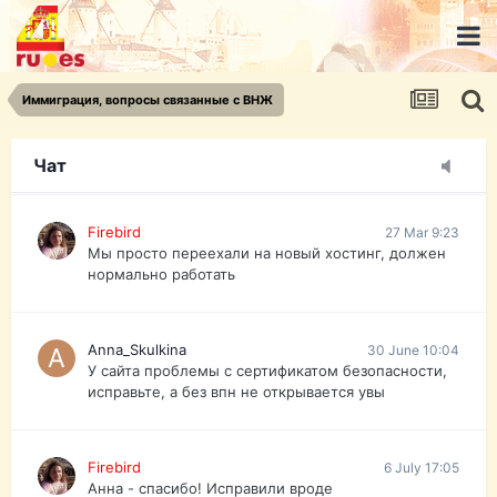
urist.dokument@gmail.com
https://pasport-ua.com/
Телеграмм @uristpassua
Иммиграция, вопросы связанные с ВНЖ
Firebird
27 Mar 9:23
Друзья - из России без VPN сайт и форум
открываются?
Чат
Firebird
27 Mar 9:23
Мы просто переехали на новый хостинг, должен
нормально работать
Anna_Skulkina
30 June 10:04
У сайта проблемы с сертификатом безопасности,
исправьте, а без впн не открывается увы
Firebird
6 July 17:05
Анна - спасибо! Исправили вроде