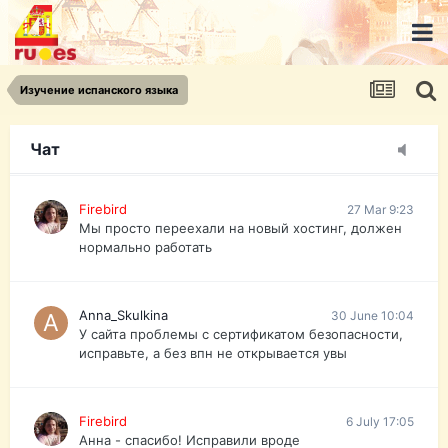
urist.dokument@gmail.com
https://pasport-ua.com/
Телеграмм @uristpassua
Изучение испанского языка
Firebird
27 Mar 9:23
Друзья - из России без VPN сайт и форум
открываются?
Чат
Firebird
27 Mar 9:23
Мы просто переехали на новый хостинг, должен
нормально работать
Anna_Skulkina
30 June 10:04
У сайта проблемы с сертификатом безопасности,
исправьте, а без впн не открывается увы
Firebird
6 July 17:05
Анна - спасибо! Исправили вроде