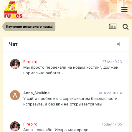
urist.dokument@gmail.com
https://pasport-ua.com/
Телеграмм @uristpassua
Изучение испанского языка
Firebird
27 Mar 9:23
Друзья - из России без VPN сайт и форум
открываются?
Чат
Firebird
27 Mar 9:23
Мы просто переехали на новый хостинг, должен
нормально работать
Anna_Skulkina
30 June 10:04
У сайта проблемы с сертификатом безопасности,
исправьте, а без впн не открывается увы
Firebird
Today 17:05
Анна - спасибо! Исправили вроде