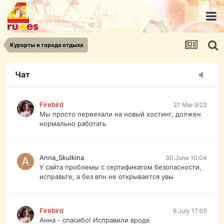
urist.dokument@gmail.com
https://pasport-ua.com/
Телеграмм @uristpassua
Курорты и города отдыха
Firebird
27 Mar 9:23
Друзья - из России без VPN сайт и форум
открываются?
Чат
Firebird
27 Mar 9:23
Мы просто переехали на новый хостинг, должен
нормально работать
Anna_Skulkina
30 June 10:04
У сайта проблемы с сертификатом безопасности,
исправьте, а без впн не открывается увы
Firebird
6 July 17:05
Анна - спасибо! Исправили вроде