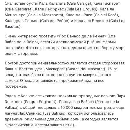
Скалистые бухты Кала Калалага (Cala Calalga), Кала Гаспарет
(Cala Gasparet), Кала Лес Уркес (Cala Les Urques), Кала ла
Манзанера (Cala La Manzanera), Кала-эль Рако (Cala el Racó),
Кала дель Пеньон (Cala del Peñón) и Кала лес Бесетес (Cala Les
Basetes).
Очень интересно посетить «Лос Баньос де ла Рейна» (Los
Baños de la Reina), остатки древнеримской рыбной фермы
постройки 4-го века, которые находятся прямо на берегу моря
рядом с городом.
Другой достопримечательностью является старая сторожевая
башня "Кастель дель Маскарат" (Castell del Mascarat), 16-го
века, которая была построена на руинах мавританского
замока. Отсюда открывается прекрасный вид на все
побережье.
Рядом с Кальпе есть также несколько природных парков: Парк
Энгинент (Parque Enginent), Парк де-ла Вайэса (Parque de la
Vallesa) с общей площадью в 10 000 квадратных метров, а еще
лагуна Лас Салинас (Las Salinas), которая использовалась
древними римлянами для добычи соли, а сегодня является
экологическим местом защиты птиц.