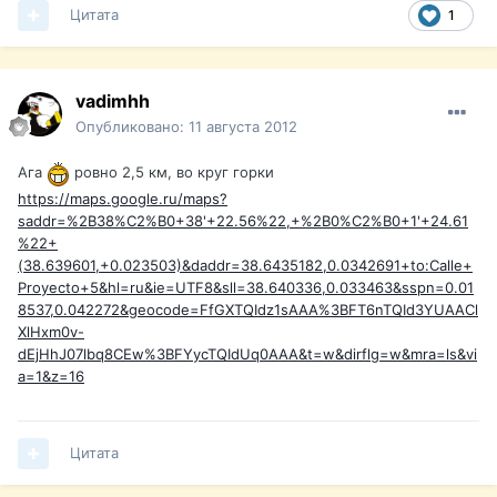
Цитата
1
vadimhh
Опубликовано:
11 августа 2012
Ага
ровно 2,5 км, во круг горки
https://maps.google.ru/maps?
saddr=%2B38%C2%B0+38'+22.56%22,+%2B0%C2%B0+1'+24.61
%22+
(38.639601,+0.023503)&daddr=38.6435182,0.0342691+to:Calle+
Proyecto+5&hl=ru&ie=UTF8&sll=38.640336,0.033463&sspn=0.01
8537,0.042272&geocode=FfGXTQIdz1sAAA%3BFT6nTQId3YUAACl
XlHxm0v-
dEjHhJ07lbq8CEw%3BFYycTQIdUq0AAA&t=w&dirflg=w&mra=ls&vi
a=1&z=16
Цитата