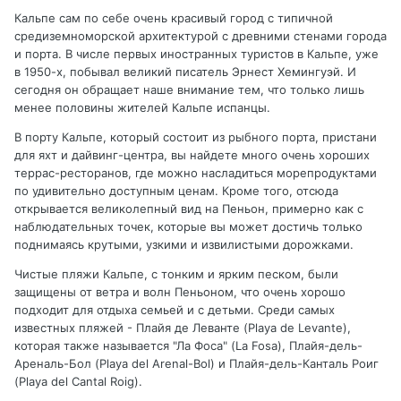
Кальпе сам по себе очень красивый город с типичной
средиземноморской архитектурой с древними стенами города
и порта. В числе первых иностранных туристов в Кальпе, уже
в 1950-х, побывал великий писатель Эрнест Хемингуэй. И
сегодня он обращает наше внимание тем, что только лишь
менее половины жителей Кальпе испанцы.
В порту Кальпе, который состоит из рыбного порта, пристани
для яхт и дайвинг-центра, вы найдете много очень хороших
террас-ресторанов, где можно насладиться морепродуктами
по удивительно доступным ценам. Кроме того, отсюда
открывается великолепный вид на Пеньон, примерно как с
наблюдательных точек, которые вы может достичь только
поднимаясь крутыми, узкими и извилистыми дорожками.
Чистые пляжи Кальпе, с тонким и ярким песком, были
защищены от ветра и волн Пеньоном, что очень хорошо
подходит для отдыха семьей и с детьми. Среди самых
известных пляжей - Плайя де Леванте (Playa de Levante),
которая также называется "Ла Фоса" (La Fosa), Плайя-дель-
Ареналь-Бол (Playa del Arenal-Bol) и Плайя-дель-Канталь Роиг
(Playa del Cantal Roig).