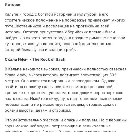
История
Кальпе - город с богатой историей и культурой, а его
стратегическое положение на побережье привлекает многих
путешественников и поселенцев на протяжении всей
истории. Остатки присутствия Иберийских племен были
найдены в окрестностях города, а позднее римляне основали
тут процветающую колонию, основной деятельностью
которой была сушка и соление рыбы.
Скала Ифач - The Rock of Ifach
В Кальпе находится высокая, практически полностью отвесная
скала Ифач, высота которой достигает впечатляющих 332
метров. Она является природным заповедником. Однако,
взойти на вершину скалы все же возможно по тяжелой
тропинке с коротким туннелем, проходящим через верхнюю
часть скалы. Имейте в виду, путь над тоннелем практически
небезопасен и не рекомендуется людям, страдающим от
боязни высоты, детям и старикам.
Это действительно жесткий и опасный подъем. Но с вершины
горы можно наблюдать потрясающие и великолепные
панорамные виды. А в ясный день, можно видеть остров