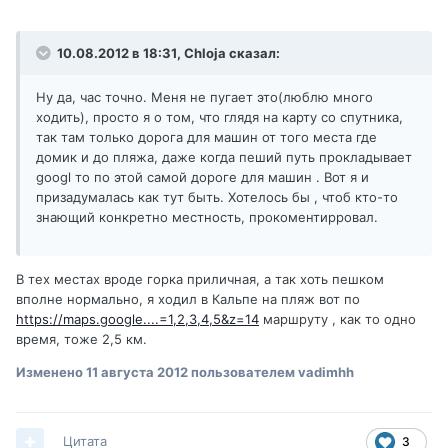
10.08.2012 в 18:31, Chloja сказал:
Ну да, час точно. Меня не пугает это(люблю много
ходить), просто я о том, что глядя на карту со спутника,
так там только дорога для машин от того места где
домик и до пляжа, даже когда пеший путь прокладывает
googl то по этой самой дороге для машин . Вот я и
призадумалась как тут быть. Хотелось бы , чтоб кто-то
знающий конкретно местность, прокоментирровал.
В тех местах вроде горка приличная, а так хоть пешком
вполне нормально, я ходил в Кальпе на пляж вот по
https://maps.google....=1,2,3,4,5&z=14
маршруту , как то одно
время, тоже 2,5 км.
Изменено
11 августа 2012
пользователем vadimhh
Цитата
3