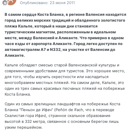
Опубликовано:
23 июня 2011
В самом сердце Коста Бланка, в регионе Валенсия находится
город великих морских традиций и обалденного золотистого
пляжа Кальпе, который в наши дни становится
туристическим магнитом, расположенным в идеальном
месте, между Валенсией и Аликанте. Что примерно в одном
часе езды от аэропорта Аликанте. Город легко доступен по
автомагистралям A7 и N332, на участке от Валенсии до
Аликанте.
Кальпе обладает смесью старой Валенсианской культуры и
современными удобствами для туристов. Это хорошее место,
для того, чтобы изучить окрестности или насладиться
многообразием местных пляжей. На самом деле, Кальпе, это
один из трех самых красивых песчаных пляжей на побережье
Коста Бланка.
Один из самых зрелищных ландшафтов на побережье Коста
Бланка "Пеньон де Ифач" (Peñón de Ifach, что в переводе
Скалистая гора Ифач), странное скальное образование
высотой в 332 метра, связанное с основным берегом лишь
узким перешейком.