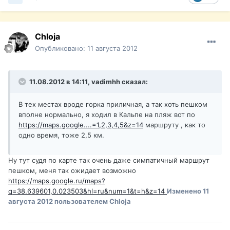
Chloja
Опубликовано:
11 августа 2012
11.08.2012 в 14:11, vadimhh сказал:
В тех местах вроде горка приличная, а так хоть пешком
вполне нормально, я ходил в Кальпе на пляж вот по
https://maps.google....=1,2,3,4,5&z=14
маршруту , как то
одно время, тоже 2,5 км.
Ну тут судя по карте так очень даже симпатичный маршрут
пешком, меня так ожидает возможно
https://maps.google.ru/maps?
q=38.639601,0.023503&hl=ru&num=1&t=h&z=14
Изменено
11
августа 2012
пользователем Chloja