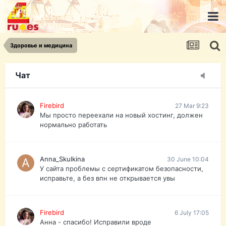
urist.dokument@gmail.com
https://pasport-ua.com/
Телеграмм @uristpassua
Здоровье и медицина
Firebird
27 Mar 9:23
Друзья - из России без VPN сайт и форум
открываются?
Чат
Firebird
27 Mar 9:23
Мы просто переехали на новый хостинг, должен
нормально работать
Anna_Skulkina
30 June 10:04
У сайта проблемы с сертификатом безопасности,
исправьте, а без впн не открывается увы
Firebird
6 July 17:05
Анна - спасибо! Исправили вроде