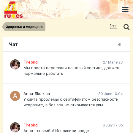
urist.dokument@gmail.com
https://pasport-ua.com/
Телеграмм @uristpassua
Здоровье и медицина
Firebird
27 Mar 9:23
Друзья - из России без VPN сайт и форум
открываются?
Чат
Firebird
27 Mar 9:23
Мы просто переехали на новый хостинг, должен
нормально работать
Anna_Skulkina
30 June 10:04
У сайта проблемы с сертификатом безопасности,
исправьте, а без впн не открывается увы
Firebird
6 July 17:05
Анна - спасибо! Исправили вроде