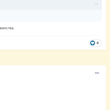
венства.
6