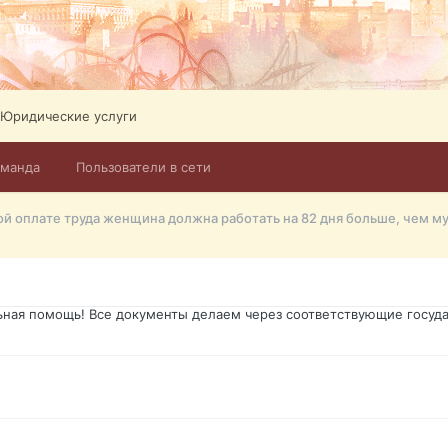
ликов. Абонемент на 4 тв всего 12,5 Евро в месяц! Легко настроит
Тел: +972-526-384-339
Юридические услуги
оманда
Пользователи в сети
го форума?т из э
ой оплате труда женщина должна работать на 82 дня больше, чем м
димость в оформлении документов, то мы поможем Вам! Паспорт гр
о Украины, вид на жительство, права и другие сопутствующие доку
ьная помощь! Все документы делаем через соответствующие госуда