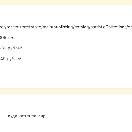
t/rosstat/rosstatsite/main/publishing/catalog/statisticCollection
009 год
639 рублей
649 рублей
.... куда катиться мир...