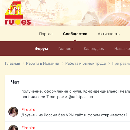
спорт, HD. + Огромная видеотека + 10.000 фильмов и ро
сайта. Наш сайт:
http://mir-tv.club/television-in-spain.html
David16
Книги
Портал
Сообщество
Активность
David16
@David16
Форум
Галерея
Календарь
Наша к
David16
Подскажите пожалуйста, как удалить свой аккаунт из это
Главная
Работа в Испании
Работа и рынок труда
При равн
Юрист юа
Если Вы попали в трудную ситуацию и возникла необхо
Чат
загранпаспорт, идентификационный код инн, гражданств
получение, оформление с нуля. Конфиденциально! Реал
port-ua.com/
Телеграмм @uristpassua
Firebird
Друзья - из России без VPN сайт и форум открываются?
Firebird