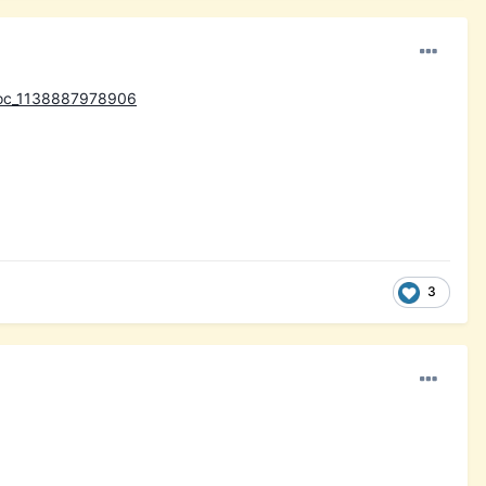
s/doc_1138887978906
3