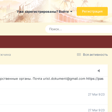
ь справится даже ребенок. Быстрое оформление договора с
Регистрация
Уже зарегистрированы? Войти
7 Mar 3:21
7 Mar 3:24
7 Mar 3:28
ужчина
Вся активность
15 Mar 16:47
ажданина Украины, id-карта, свидетельство о рождении,
менты. Обмен, восстановление, после утери, первое
рственные органы. Почта urist.dokument@gmail.com
https://pas
27 Mar 9:23
27 Mar 9:23