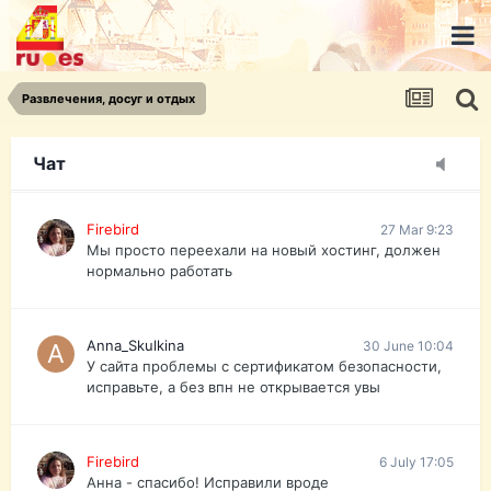
urist.dokument@gmail.com
https://pasport-ua.com/
Телеграмм @uristpassua
Развлечения, досуг и отдых
Firebird
27 Mar 9:23
Друзья - из России без VPN сайт и форум
открываются?
Чат
Firebird
27 Mar 9:23
Мы просто переехали на новый хостинг, должен
нормально работать
Anna_Skulkina
30 June 10:04
У сайта проблемы с сертификатом безопасности,
исправьте, а без впн не открывается увы
Firebird
6 July 17:05
Анна - спасибо! Исправили вроде