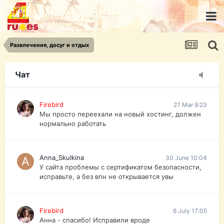
urist.dokument@gmail.com
https://pasport-ua.com/
Телеграмм @uristpassua
Развлечения, досуг и отдых
Firebird
27 Mar 9:23
Друзья - из России без VPN сайт и форум
открываются?
Чат
Firebird
27 Mar 9:23
Мы просто переехали на новый хостинг, должен
нормально работать
Anna_Skulkina
30 June 10:04
У сайта проблемы с сертификатом безопасности,
исправьте, а без впн не открывается увы
Firebird
6 July 17:05
Анна - спасибо! Исправили вроде