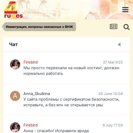
urist.dokument@gmail.com
https://pasport-ua.com/
Телеграмм @uristpassua
Иммиграция, вопросы связанные с ВНЖ
Firebird
27 Mar 9:23
Друзья - из России без VPN сайт и форум
открываются?
Чат
Firebird
27 Mar 9:23
Мы просто переехали на новый хостинг, должен
нормально работать
Anna_Skulkina
30 June 10:04
У сайта проблемы с сертификатом безопасности,
исправьте, а без впн не открывается увы
Firebird
6 July 17:05
Анна - спасибо! Исправили вроде