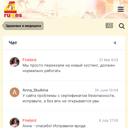
urist.dokument@gmail.com
https://pasport-ua.com/
Телеграмм @uristpassua
Здоровье и медицина
Firebird
27 Mar 9:23
Друзья - из России без VPN сайт и форум
открываются?
Чат
Firebird
27 Mar 9:23
Мы просто переехали на новый хостинг, должен
нормально работать
Anna_Skulkina
30 June 10:04
У сайта проблемы с сертификатом безопасности,
исправьте, а без впн не открывается увы
Firebird
6 July 17:05
Анна - спасибо! Исправили вроде