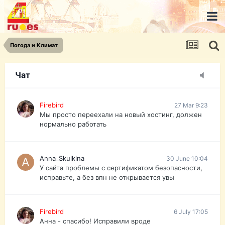
urist.dokument@gmail.com
https://pasport-ua.com/
Телеграмм @uristpassua
Погода и Климат
Firebird
27 Mar 9:23
Друзья - из России без VPN сайт и форум
открываются?
Чат
Firebird
27 Mar 9:23
Мы просто переехали на новый хостинг, должен
нормально работать
Anna_Skulkina
30 June 10:04
У сайта проблемы с сертификатом безопасности,
исправьте, а без впн не открывается увы
Firebird
6 July 17:05
Анна - спасибо! Исправили вроде