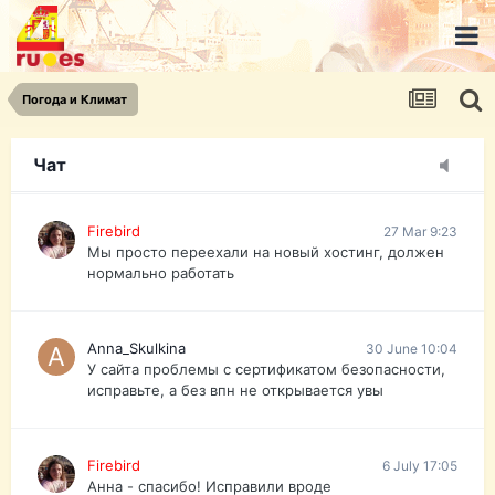
urist.dokument@gmail.com
https://pasport-ua.com/
Телеграмм @uristpassua
Погода и Климат
Firebird
27 Mar 9:23
Друзья - из России без VPN сайт и форум
открываются?
Чат
Firebird
27 Mar 9:23
Мы просто переехали на новый хостинг, должен
нормально работать
Anna_Skulkina
30 June 10:04
У сайта проблемы с сертификатом безопасности,
исправьте, а без впн не открывается увы
Firebird
6 July 17:05
Анна - спасибо! Исправили вроде