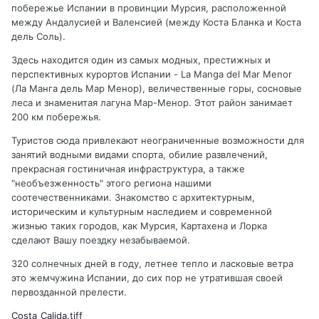
побережье Испании в провинции Мурсия, расположенной
между Андалусией и Валенсией (между Коста Бланка и Коста
дель Соль).
Здесь находится один из самых модных, престижных и
перспективных курортов Испании - La Manga del Mar Menor
(Ла Манга дель Мар Менор), величественные горы, сосновые
леса и знаменитая лагуна Мар-Менор. Этот район занимает
200 км побережья.
Туристов сюда привлекают неограниченные возможности для
занятий водными видами спорта, обилие развлечений,
прекрасная гостиничная инфраструктура, а также
"необъезженность" этого региона нашими
соотечественниками. Знакомство с архитектурным,
историческим и культурным наследием и современной
жизнью таких городов, как Мурсия, Картахена и Лорка
сделают Вашу поездку незабываемой.
320 солнечных дней в году, летнее тепло и ласковые ветра
это жемчужина Испании, до сих пор не утратившая своей
первозданной прелести.
Costa_Calida.tiff