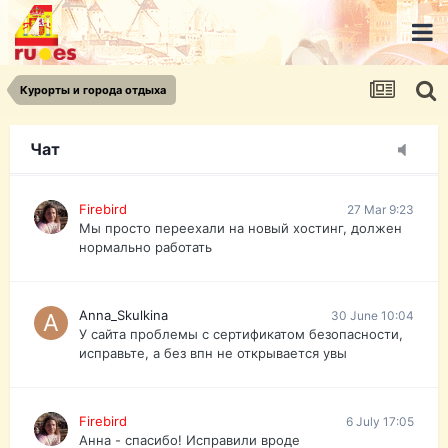
urist.dokument@gmail.com
https://pasport-ua.com/
Телеграмм @uristpassua
Курорты и города отдыха
Firebird
27 Mar 9:23
Друзья - из России без VPN сайт и форум
открываются?
Чат
Firebird
27 Mar 9:23
Мы просто переехали на новый хостинг, должен
нормально работать
Anna_Skulkina
30 June 10:04
У сайта проблемы с сертификатом безопасности,
исправьте, а без впн не открывается увы
Firebird
6 July 17:05
Анна - спасибо! Исправили вроде