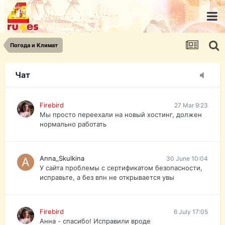
urist.dokument@gmail.com
https://pasport-ua.com/
Телеграмм @uristpassua
Погода и Климат
Firebird
27 Mar 9:23
Друзья - из России без VPN сайт и форум
открываются?
Чат
Firebird
27 Mar 9:23
Мы просто переехали на новый хостинг, должен
нормально работать
Anna_Skulkina
30 June 10:04
У сайта проблемы с сертификатом безопасности,
исправьте, а без впн не открывается увы
Firebird
6 July 17:05
Анна - спасибо! Исправили вроде