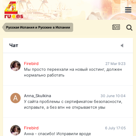
urist.dokument@gmail.com
https://pasport-ua.com/
Телеграмм @uristpassua
Русская Испания и Русские в Испании
Firebird
27 Mar 9:23
Друзья - из России без VPN сайт и форум
открываются?
Чат
Firebird
27 Mar 9:23
Мы просто переехали на новый хостинг, должен
нормально работать
Anna_Skulkina
30 June 10:04
У сайта проблемы с сертификатом безопасности,
исправьте, а без впн не открывается увы
Firebird
6 July 17:05
Анна - спасибо! Исправили вроде