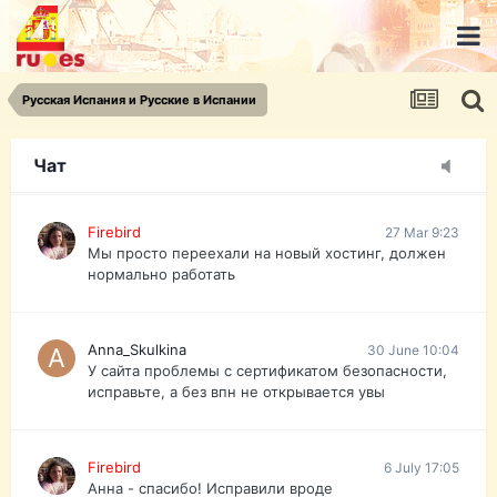
urist.dokument@gmail.com
https://pasport-ua.com/
Телеграмм @uristpassua
Русская Испания и Русские в Испании
Firebird
27 Mar 9:23
Друзья - из России без VPN сайт и форум
открываются?
Чат
Firebird
27 Mar 9:23
Мы просто переехали на новый хостинг, должен
нормально работать
Anna_Skulkina
30 June 10:04
У сайта проблемы с сертификатом безопасности,
исправьте, а без впн не открывается увы
Firebird
6 July 17:05
Анна - спасибо! Исправили вроде