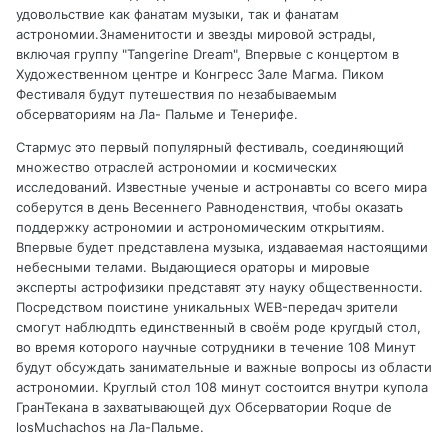
удовольствие как фанатам музыки, так и фанатам
астрономии.Знаменитости и звезды мировой эстрады,
включая группу "Tangerine Dream", Впервые с концертом в
Художественном центре и Конгресс Зале Магма. Пиком
Фестиваля будут путешествия по незабываемым
обсерваториям на Ла- Пальме и Тенерифе.
Стармус это первый популярный фестиваль, соединяющий
множество отраслей астрономии и космических
исследований. Известные ученые и астронавты со всего мира
соберутся в день Весеннего Равноденствия, чтобы оказать
поддержку астрономии и астрономическим открытиям.
Впервые будет представлена музыка, издаваемая настоящими
небесными телами. Выдающиеся ораторы и мировые
эксперты астрофизики представят эту науку общественности.
Посредством поистине уникальных WEB-передач зрители
смогут наблюдпть единственный в своём роде кругдый стол,
во время которого научные сотрудники в течение 108 Минут
будут обсуждать занимательные и важные вопросы из области
астрономии. Круглый стол 108 минут состоится внутри купола
ГранТекана в захватывающей дух Обсерватории Roque de
losMuchachos на Ла-Пальме.