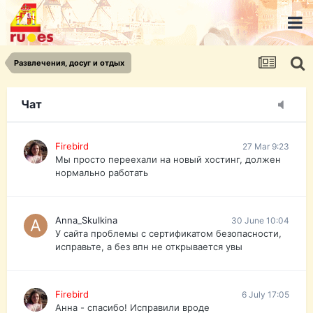
urist.dokument@gmail.com
https://pasport-ua.com/
Телеграмм @uristpassua
Развлечения, досуг и отдых
Firebird
27 Mar 9:23
Друзья - из России без VPN сайт и форум
открываются?
Чат
Firebird
27 Mar 9:23
Мы просто переехали на новый хостинг, должен
нормально работать
Anna_Skulkina
30 June 10:04
У сайта проблемы с сертификатом безопасности,
исправьте, а без впн не открывается увы
Firebird
6 July 17:05
Анна - спасибо! Исправили вроде