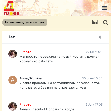
urist.dokument@gmail.com
https://pasport-ua.com/
Телеграмм @uristpassua
Развлечения, досуг и отдых
Firebird
27 Mar 9:23
Друзья - из России без VPN сайт и форум
открываются?
Чат
Firebird
27 Mar 9:23
Мы просто переехали на новый хостинг, должен
нормально работать
Anna_Skulkina
30 June 10:04
У сайта проблемы с сертификатом безопасности,
исправьте, а без впн не открывается увы
Firebird
6 July 17:05
Анна - спасибо! Исправили вроде