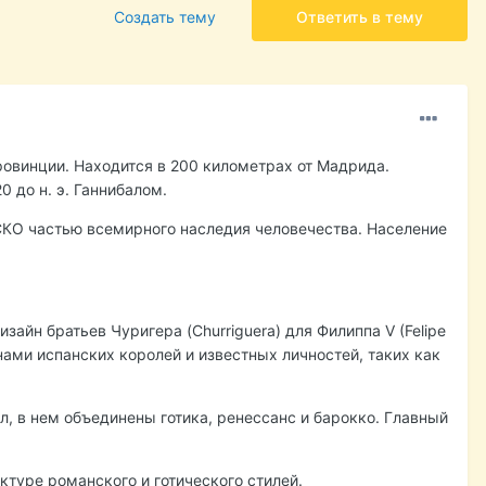
Создать тему
Ответить в тему
ровинции. Находится в 200 километрах от Мадрида.
 до н. э. Ганнибалом.
ЕСКО частью всемирного наследия человечества. Население
айн братьев Чуригера (Churriguera) для Филиппа V (Felipe
нами испанских королей и известных личностей, таких как
л, в нем объединены готика, ренессанс и барокко. Главный
ктуре романского и готического стилей.