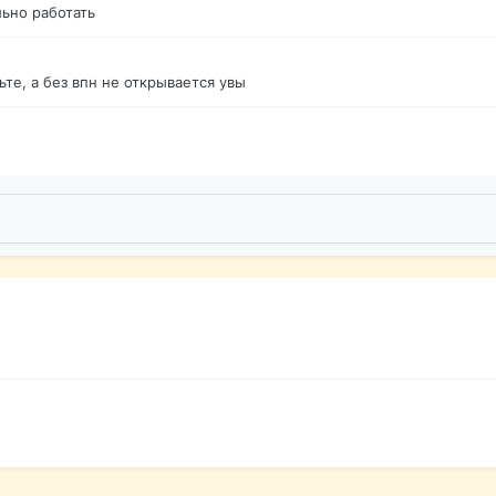
ьно работать
те, а без впн не открывается увы