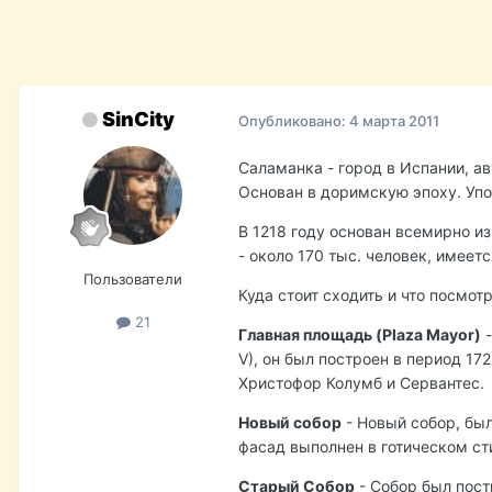
SinCity
Опубликовано:
4 марта 2011
Саламанка - город в Испании, а
Основан в доримскую эпоху. Упом
В 1218 году основан всемирно и
- около 170 тыс. человек, имеет
Пользователи
Куда стоит сходить и что посмотр
21
Главная площадь (Plaza Mayor)
-
V), он был построен в период 17
Христофор Колумб и Сервантес.
Новый собор
- Новый собор, был
фасад выполнен в готическом ст
Старый Собор
- Собор был пост