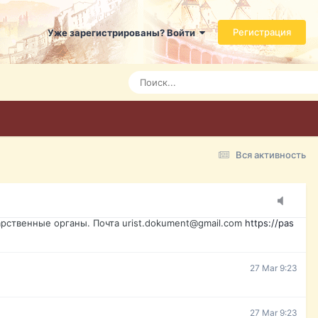
ь справится даже ребенок. Быстрое оформление договора с
Регистрация
Уже зарегистрированы? Войти
Today 3:21
Today 3:24
Today 3:28
Вся активность
15 Mar 16:47
ажданина Украины, id-карта, свидетельство о рождении,
менты. Обмен, восстановление, после утери, первое
рственные органы. Почта urist.dokument@gmail.com
https://pas
27 Mar 9:23
27 Mar 9:23