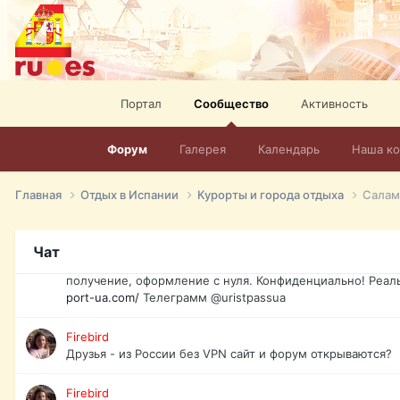
спорт, HD. + Огромная видеотека + 10.000 фильмов и ро
сайта. Наш сайт:
http://mir-tv.club/television-in-spain.html
David16
Книги
Портал
Сообщество
Активность
David16
@David16
Форум
Галерея
Календарь
Наша к
David16
Подскажите пожалуйста, как удалить свой аккаунт из это
Главная
Отдых в Испании
Курорты и города отдыха
Салам
Юрист юа
Если Вы попали в трудную ситуацию и возникла необхо
Чат
загранпаспорт, идентификационный код инн, гражданств
получение, оформление с нуля. Конфиденциально! Реал
port-ua.com/
Телеграмм @uristpassua
Firebird
Друзья - из России без VPN сайт и форум открываются?
Firebird