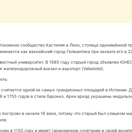
втономное сообщество Кастилия и Леон, столица одноимённой п
инается как ваккейский город Гелмантика при захвате его в 220
звестный университет. В 1985 году старый город объявлен ЮН
ся железнодорожный вокзал и аэропорт (Valladolid).
еть:
 считается одной из самых грандиозных площадей в Испании. Диз
29 и 1755 годов в стиле барокко. Арки аркад украшены медальо
 построен в начале 16 века, потому что старый был слишком ма
иле.
роен в 1150 году и имеет гармоничное сочетание в своей архите