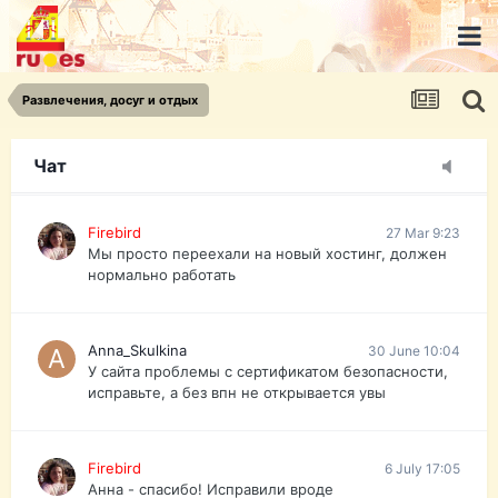
urist.dokument@gmail.com
https://pasport-ua.com/
Телеграмм @uristpassua
Развлечения, досуг и отдых
Firebird
27 Mar 9:23
Друзья - из России без VPN сайт и форум
открываются?
Чат
Firebird
27 Mar 9:23
Мы просто переехали на новый хостинг, должен
нормально работать
Anna_Skulkina
30 June 10:04
У сайта проблемы с сертификатом безопасности,
исправьте, а без впн не открывается увы
Firebird
6 July 17:05
Анна - спасибо! Исправили вроде