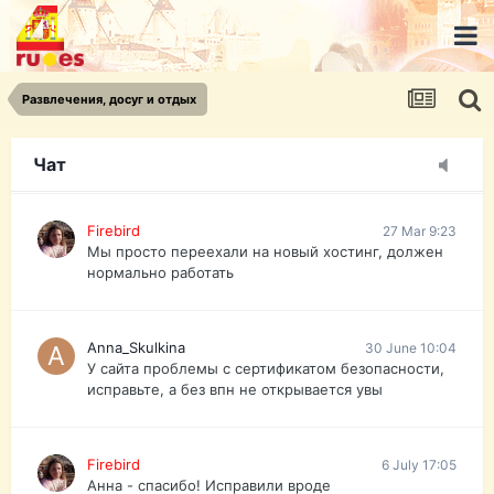
urist.dokument@gmail.com
https://pasport-ua.com/
Телеграмм @uristpassua
Развлечения, досуг и отдых
Firebird
27 Mar 9:23
Друзья - из России без VPN сайт и форум
открываются?
Чат
Firebird
27 Mar 9:23
Мы просто переехали на новый хостинг, должен
нормально работать
Anna_Skulkina
30 June 10:04
У сайта проблемы с сертификатом безопасности,
исправьте, а без впн не открывается увы
Firebird
6 July 17:05
Анна - спасибо! Исправили вроде