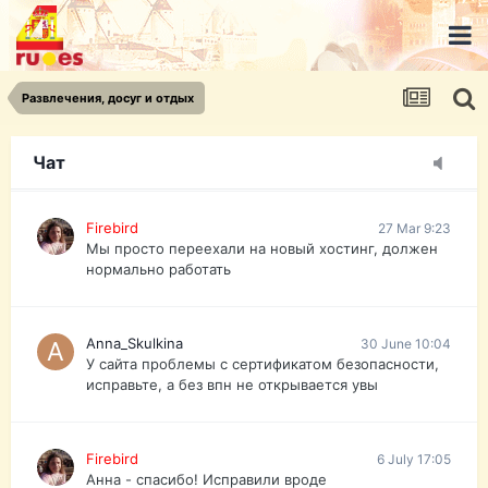
urist.dokument@gmail.com
https://pasport-ua.com/
Телеграмм @uristpassua
Развлечения, досуг и отдых
Firebird
27 Mar 9:23
Друзья - из России без VPN сайт и форум
открываются?
Чат
Firebird
27 Mar 9:23
Мы просто переехали на новый хостинг, должен
нормально работать
Anna_Skulkina
30 June 10:04
У сайта проблемы с сертификатом безопасности,
исправьте, а без впн не открывается увы
Firebird
6 July 17:05
Анна - спасибо! Исправили вроде