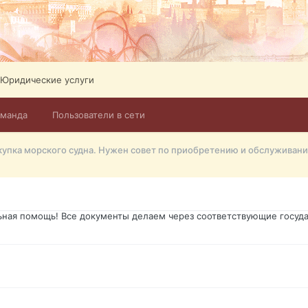
ликов. Абонемент на 4 тв всего 12,5 Евро в месяц! Легко настроит
Тел: +972-526-384-339
Юридические услуги
оманда
Пользователи в сети
го форума?т из э
упка морского судна. Нужен совет по приобретению и обслуживан
димость в оформлении документов, то мы поможем Вам! Паспорт гр
о Украины, вид на жительство, права и другие сопутствующие доку
ьная помощь! Все документы делаем через соответствующие госуда