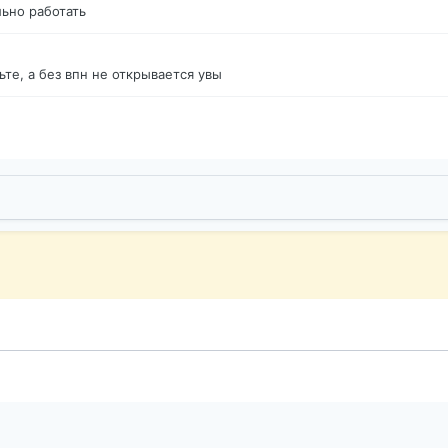
ьно работать
те, а без впн не открывается увы