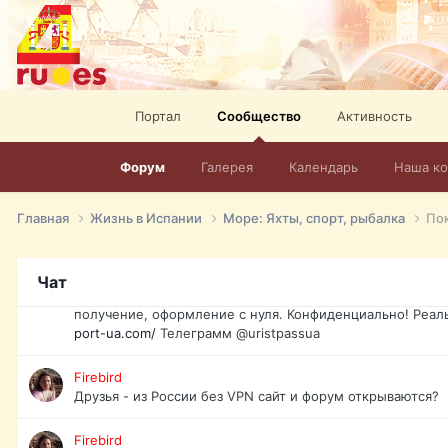
спорт, HD. + Огромная видеотека + 10.000 фильмов и ро
сайта. Наш сайт:
http://mir-tv.club/television-in-spain.html
David16
Книги
Портал
Сообщество
Активность
David16
@David16
Форум
Галерея
Календарь
Наша к
David16
Подскажите пожалуйста, как удалить свой аккаунт из это
Главная
Жизнь в Испании
Море: Яхты, спорт, рыбалка
Пок
Юрист юа
Если Вы попали в трудную ситуацию и возникла необхо
Чат
загранпаспорт, идентификационный код инн, гражданств
получение, оформление с нуля. Конфиденциально! Реал
port-ua.com/
Телеграмм @uristpassua
Firebird
Друзья - из России без VPN сайт и форум открываются?
Firebird