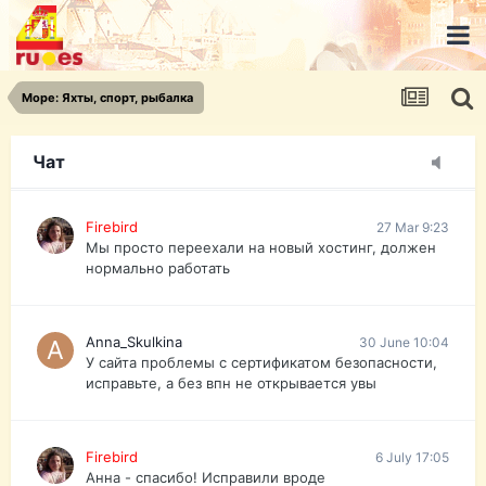
urist.dokument@gmail.com
https://pasport-ua.com/
Телеграмм @uristpassua
Море: Яхты, спорт, рыбалка
Firebird
27 Mar 9:23
Друзья - из России без VPN сайт и форум
открываются?
Чат
Firebird
27 Mar 9:23
Мы просто переехали на новый хостинг, должен
нормально работать
Anna_Skulkina
30 June 10:04
У сайта проблемы с сертификатом безопасности,
исправьте, а без впн не открывается увы
Firebird
6 July 17:05
Анна - спасибо! Исправили вроде