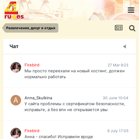
urist.dokument@gmail.com
https://pasport-ua.com/
Телеграмм @uristpassua
Развлечения, досуг и отдых
Firebird
27 Mar 9:23
Друзья - из России без VPN сайт и форум
открываются?
Чат
Firebird
27 Mar 9:23
Мы просто переехали на новый хостинг, должен
нормально работать
Anna_Skulkina
30 June 10:04
У сайта проблемы с сертификатом безопасности,
исправьте, а без впн не открывается увы
Firebird
6 July 17:05
Анна - спасибо! Исправили вроде