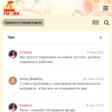
urist.dokument@gmail.com
https://pasport-ua.com/
Телеграмм @uristpassua
Курорты и города отдыха
Firebird
27 Mar 9:23
Друзья - из России без VPN сайт и форум
открываются?
Чат
Firebird
27 Mar 9:23
Мы просто переехали на новый хостинг, должен
нормально работать
Anna_Skulkina
30 June 10:04
У сайта проблемы с сертификатом безопасности,
исправьте, а без впн не открывается увы
Firebird
6 July 17:05
Анна - спасибо! Исправили вроде