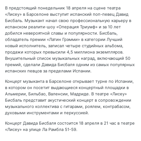
В предстоящий понедельник 18 апреля на сцене театра
«Лисеу» в Барселоне выступит испанский поп-певец Давид
Бисбаль. Музыкант начал свою профессиональную карьеру в
испанском реалити-шоу «Операция Триумф» и за 10 лет
добился невероятной славы и популярности. Бисбаль,
обладатель премии «Латин Грэмми» в категории Лучший
новый исполнитель, записал четыре студийных альбома,
продажи которых превысили 4,5 миллиона экземпляров.
Внушительный список музыкальных наград, включающий 50
премий, сделали Давида Бисбаля одним из самых популярных
испанских певцов за пределами Испании.
Концерт музыканта в Барселоне открывает турне по Испании,
в котором он посетит выдающиеся концертный площадки в
Альмерии, Бильбао, Валенсии, Мадриде. В театре «Лисеу»
Бисбаль представит акустический концерт в сопровождении
музыкального коллектива с гитарами, роялем, контрабасом,
духовыми инструментами и перкуссией.
Концерт Давида Бисбаля состоится 18 апреля в 21 час в театре
«Лисеу» на улице Ла Рамбла 51-59.