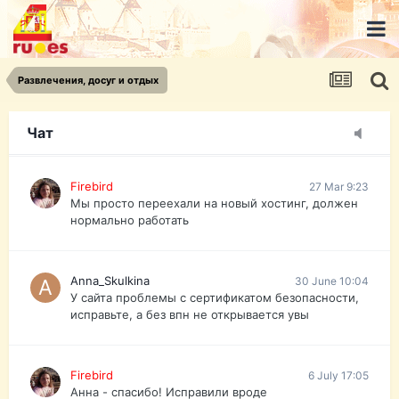
urist.dokument@gmail.com
https://pasport-ua.com/
Телеграмм @uristpassua
Развлечения, досуг и отдых
Firebird
27 Mar 9:23
Друзья - из России без VPN сайт и форум
открываются?
Чат
Firebird
27 Mar 9:23
Мы просто переехали на новый хостинг, должен
нормально работать
Anna_Skulkina
30 June 10:04
У сайта проблемы с сертификатом безопасности,
исправьте, а без впн не открывается увы
Firebird
6 July 17:05
Анна - спасибо! Исправили вроде