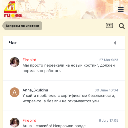
urist.dokument@gmail.com
https://pasport-ua.com/
Телеграмм @uristpassua
Вопросы по ипотеке
Firebird
27 Mar 9:23
Друзья - из России без VPN сайт и форум
открываются?
Чат
Firebird
27 Mar 9:23
Мы просто переехали на новый хостинг, должен
нормально работать
Anna_Skulkina
30 June 10:04
У сайта проблемы с сертификатом безопасности,
исправьте, а без впн не открывается увы
Firebird
6 July 17:05
Анна - спасибо! Исправили вроде