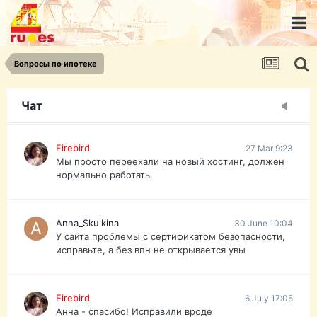
urist.dokument@gmail.com
https://pasport-ua.com/
Телеграмм @uristpassua
Вопросы по ипотеке
Firebird
27 Mar 9:23
Друзья - из России без VPN сайт и форум
открываются?
Чат
Firebird
27 Mar 9:23
Мы просто переехали на новый хостинг, должен
нормально работать
Anna_Skulkina
30 June 10:04
У сайта проблемы с сертификатом безопасности,
исправьте, а без впн не открывается увы
Firebird
6 July 17:05
Анна - спасибо! Исправили вроде