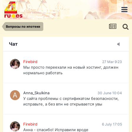
urist.dokument@gmail.com
https://pasport-ua.com/
Телеграмм @uristpassua
Вопросы по ипотеке
Firebird
27 Mar 9:23
Друзья - из России без VPN сайт и форум
открываются?
Чат
Firebird
27 Mar 9:23
Мы просто переехали на новый хостинг, должен
нормально работать
Anna_Skulkina
30 June 10:04
У сайта проблемы с сертификатом безопасности,
исправьте, а без впн не открывается увы
Firebird
6 July 17:05
Анна - спасибо! Исправили вроде