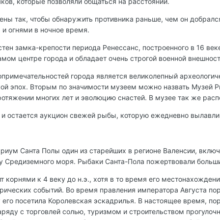
ков, которые позволяли общаться на расстоянии.
ены так, чтобы обнаружить противника раньше, чем он добралс
 и огнями в ночное время.
тен замка-крепости периода Ренессанс, построенного в 16 веке
амом центре города и обладает очень строгой военной внешнос
опримечательностей города является великолепный археологич
ой эпох. Вторым по значимости музеем можно назвать Музей Р
тяжении многих лет и эволюцию снастей. В музее так же расп
и остается аукцион свежей рыбы, которую ежедневно вылавлив
риум Санта Полы один из старейших в регионе Валенсии, включ
 Средиземного моря. Рыбаки Санта-Пола пожертвовали больши
т корнями к 4 веку до н.э., хотя в то время его местонахожде
ических событий. Во время правления императора Августа порт
оду его посетила Королевская эскадрилья. В настоящее время, 
ряду с торговлей солью, туризмом и строительством прогулочн