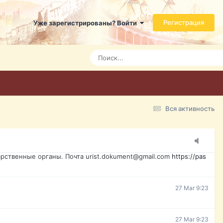
ь справится даже ребенок. Быстрое оформление договора с
Регистрация
Уже зарегистрированы? Войти
7 Mar 3:21
7 Mar 3:24
7 Mar 3:28
Вся активность
15 Mar 16:47
ажданина Украины, id-карта, свидетельство о рождении,
менты. Обмен, восстановление, после утери, первое
рственные органы. Почта urist.dokument@gmail.com
https://pas
27 Mar 9:23
27 Mar 9:23