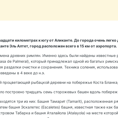
вадцати километрах к югу от Аликанте. До города очень легк
анте Эль Алтет, город расположен всего в 15 км от аэропорта.
мена древних римлян. Именно здесь были найдены известные рим
sa de Palmeral), который принадлежал одной из багатых римск
 разделки очистки и сохранения. Техника соления, использовав
ведены в 4 веке до н.э.
й процветающей рыбацкой деревни на побережье Коста Бланка,
было построено тридцать семь сторожевых башен вдоль побере
аходятся три из них: Башня Тамарит (Tamarit), расположенная
тем башня Эскалетес (Escaletes) башня, известная также как ба
тровом Табарка и башня Аталайола (Atalayola) на месте которо