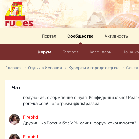
спорт, HD. + Огромная видеотека + 10.000 фильмов и ро
сайта. Наш сайт:
http://mir-tv.club/television-in-spain.html
David16
Книги
Портал
Сообщество
Активность
David16
@David16
Форум
Галерея
Календарь
Наша к
David16
Подскажите пожалуйста, как удалить свой аккаунт из это
Главная
Отдых в Испании
Курорты и города отдыха
Санта 
Юрист юа
Если Вы попали в трудную ситуацию и возникла необхо
Чат
загранпаспорт, идентификационный код инн, гражданств
получение, оформление с нуля. Конфиденциально! Реал
port-ua.com/
Телеграмм @uristpassua
Firebird
Друзья - из России без VPN сайт и форум открываются?
Firebird