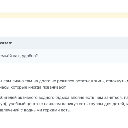
сказал:
семьёй как, удобно?
ы сам лично там на долго не решился остаться жить, отдохнуть
насы которые иногда пованивают.
бителей активного водного отдыха вполне есть чем заняться, па
уп), учебный центр (с началом каникул есть группы для детей,
азвлечений с водными горками есть.