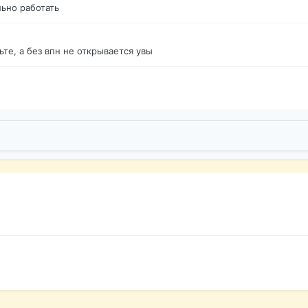
ьно работать
те, а без впн не открывается увы