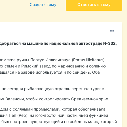
Создать тему
Ответить в тему
о добраться на машине по национальной автостраде N-332,
ские руины Портус Иллиситанус (Portus Illicitanus).
их семей и Римский завод по маринованию и солению
шаяся на заводе используется и по сей день. Оба
 но сегодня рыбаловецкую отрасль перегнал туризм.
жья Валенсии, чтобы контролировать Средиземноморье.
 рядом с соляными промыслами, которая обеспечивала
шня Пеп (Pep), на юго-восточной части, чьей функцией
й был построен существующий и по сей день маяк, который