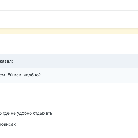
сказал:
семьёй как, удобно?
о где не удобно отдыхать
нюансах