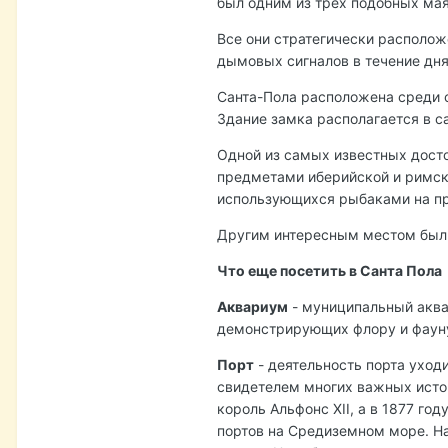
был одним из трех подобных мая
Все они стратегически располож
дымовых сигналов в течение дня
Санта-Пола расположена среди с
Здание замка располагается в с
Одной из самых известных дост
предметами иберийской и римск
использующихся рыбаками на про
Другим интересным местом был 
Что еще посетить в Санта Пола
Аквариум
- муниципальный аква
демонстрирующих флору и фауну
Порт
- деятельность порта уходи
свидетелем многих важных истор
король Альфонс XII, а в 1877 г
портов на Средиземном море. На