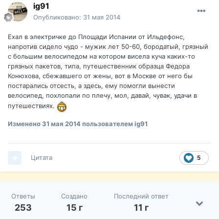
ig91
Опубликовано:
31 мая 2014
Ехал в электричке до Площади Испании от Ильдефонс,
напротив сидело чудо - мужик лет 50-60, бородатый, грязный
с большим велосипедом на котором висела куча каких-то
грязных пакетов, типа, путешественник образца Федора
Конюхова, сбежавшего от жены, вот в Москве от него бы
постарались отсесть, а здесь, ему помогли вынести
велосипед, похлопали по плечу, мол, давай, чувак, удачи в
путешествиях.
Изменено
31 мая 2014
пользователем ig91
Цитата
5
Ответы
Создано
Последний ответ
253
15 г
11 г