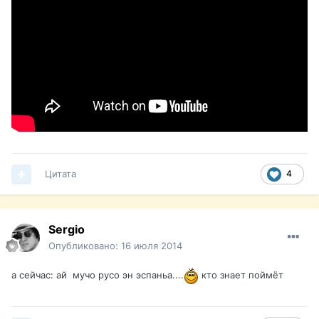
Цитата
4
Sergio
Опубликовано:
16 июля 2014
а сейчас: ай мучо русо эн эспаньа....
кто знает поймёт