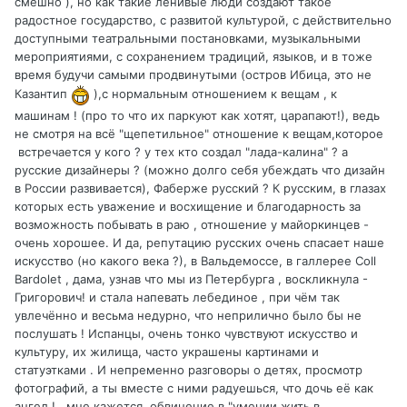
смешно ), но как такие ленивые люди создают такое
радостное государство, с развитой культурой, с действительно
доступными театральными постановками, музыкальными
мероприятиями, с сохранением традиций, языков, и в тоже
время будучи самыми продвинутыми (остров Ибица, это не
Казантип
),с нормальным отношением к вещам , к
машинам ! (про то что их паркуют как хотят, царапают!), ведь
не смотря на всё "щепетильное" отношение к вещам,которое
встречается у кого ? у тех кто создал "лада-калина" ? а
русские дизайнеры ? (можно долго себя убеждать что дизайн
в России развивается), Фаберже русский ? К русским, в глазах
которых есть уважение и восхищение и благодарность за
возможность побывать в раю , отношение у майоркинцев -
очень хорошее. И да, репутацию русских очень спасает наше
искусство (но какого века ?), в Вальдемоссе, в галлерее Coll
Bardolet , дама, узнав что мы из Петербурга , воскликнула -
Григорович! и стала напевать лебединое , при чём так
увлечённо и весьма недурно, что неприлично было бы не
послушать ! Испанцы, очень тонко чувствуют искусство и
культуру, их жилища, часто украшены картинами и
статуэтками . И непременно разговоры о детях, просмотр
фотографий, а ты вместе с ними радуешься, что дочь её как
ангел ! , мне кажется, обвинение в "умении жить в