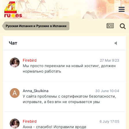
urist.dokument@gmail.com
https://pasport-ua.com/
Телеграмм @uristpassua
Русская Испания и Русские в Испании
Firebird
27 Mar 9:23
Друзья - из России без VPN сайт и форум
открываются?
Чат
Firebird
27 Mar 9:23
Мы просто переехали на новый хостинг, должен
нормально работать
Anna_Skulkina
30 June 10:04
У сайта проблемы с сертификатом безопасности,
исправьте, а без впн не открывается увы
Firebird
6 July 17:05
Анна - спасибо! Исправили вроде