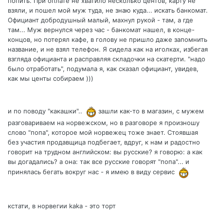
попить. При оплате не хватило несколько центов, карту не
взяли, и пошел мой муж туда, не знаю куда... искать банкомат.
Официант добродушный малый, махнул рукой - там, а где
там... Муж вернулся через час - банкомат нашел, в конце-
концов, но потерял кафе, в голову не пришло даже запомнить
название, и не взял телефон. Я сидела как на иголках, избегая
взгляда официанта и расправляя складочки на скатерти. "надо
было отработать", подумала я, как сказал официант, увидев,
как мы центы собираем )))
и по поводу "какашки"..
зашли как-то в магазин, с мужем
разговариваем на норвежском, но в разговоре я произношу
слово "попа", которое мой норвежец тоже знает. Стоявшая
без участия продавщица подбегает, вдруг, к нам и радостно
говорит на трудном английском: вы русские? я говорю: а как
вы догадались? а она: так все русские говорят "попа"... и
принялась бегать вокруг нас - я имею в виду сервис
кстати, в норвегии kaka - это торт