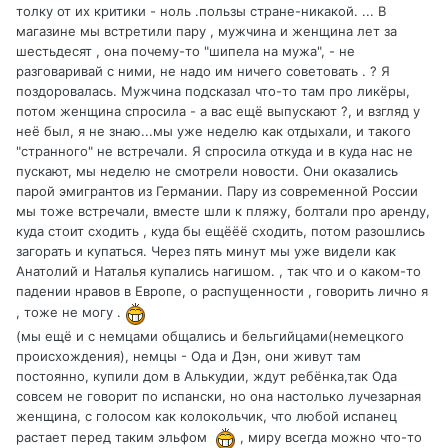
толку от их критики - ноль .пользы стране-никакой. ... В
магазине мы встретили пару , мужчина и женщина лет за
шестьдесят , она почему-то "шипела на мужа", - не
разговаривай с ними, не надо им ничего советовать . ? Я
поздоровалась. Мужчина подсказал что-то там про ликёры,
потом женщина спросила - а вас ещё выпускают ?, и взгляд у
неё был, я не знаю...мы уже неделю как отдыхали, и такого
"странного" не встречали. Я спросила откуда и в куда нас не
пускают, мы неделю не смотрели новости. Они оказались
парой эмигрантов из Германии. Пару из современной России
мы тоже встречали, вместе шли к пляжу, болтали про аренду,
куда стоит сходить , куда бы ещёёё сходить, потом разошлись
загорать и купаться. Через пять минут мы уже видели как
Анатолий и Наталья купались нагишом. , так что и о каком-то
падении нравов в Европе, о распущенности , говорить лично я
, тоже не могу .
(мы ещё и с немцами общались и бельгийцами(немецкого
происхождения), немцы - Ода и Дэн, они живут там
постоянно, купили дом в Алькудии, ждут ребёнка,так Ода
совсем не говорит по испански, но она настолько лучезарная
женщина, с голосом как колокольчик, что любой испанец
растает перед таким эльфом
, миру всегда можно что-то