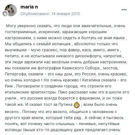
maria n
Опубликовано:
14 января 2015
Могу уверенно сказать, что люди они замечательные, очень
гостеприимные, искренние, заражающие хорошим
настроением, с ними можно сидеть и болтать не зная языка .
Мы общались с семьёй испанцев , абсолютно только что
выучившие - мучо грасиес, пор фавор, каса, амиго, амига ,
пепито, и не испытывали никакого дискомфорта, напротив ,
эти люди заряжали нас весёлым очень добрым настроением,
мы показали им фотографии Казанского Собора , мостов,
Петергофа, сказали - это наш дом, это Россия, очень красиво,
но очень холодно ! Но очень красиво ! Каталина сказала - это
Рим . Поговорили о создании города, что строили его
итальянские архитекторы. Пако рассказал нам что в школе его
учили , что русские всегда борются с фашизмом, и он тоже
такой же. И сказал тост за Путина
, всем было очень
весело . Потому что это весело, общаться с человеком с
другого края земли, который тебе рад . А сейчас я пытаюсь
понять, вот почему часто слышишь - ленивые, непутёвые
испанцы (выше кто-то дедовщину даже предлагает.очень