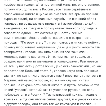
комфортных условиях" и постоянной маньяне, оно странное,
потому что , допустим в России , все такие серьёзные и
озабоченные (никто в цирке не смеётся, все армию прошли.
суровые люди), ни социальные службы, ни внешний облик
городов , ни создаваемые продукты ( автомобили , дизайн,
виноделие), не говорят в пользу отечественного подхода.,а
говорят об одном - эта система ценностей весьма
сомнительная . Можно ещё поговорить о о сохранности
природы . ?По результату ? , и вот поэтому я никак не пойму ,
почему их обзывают непутёвыми, да ещё и учить чему-то там
собираются . Россия , как цивилизация всё-таки очень
молодая, судя по картинке . И то, чем мы так гордимся ,
создано нанятыми итальянцами и голландцами . Разумеется
не всё , у нас есть Достоевский , у нс есть Чайковский , но как
перестроили Большой театр ? , хорошо когда есть прошлые
заслуги, но как к ним относятся у нас ? иностранцу , попасть в
Мариинский намного проще, во всяком случае, их там
больше., а сохранность памятников ? И пусть возможно тот
некий "упадок", который как-то углядели русские, он ведь
наблюдается и в России. ? Так называемый кризис, трудные
времена...а где они лёгкие сейчас другие?, и я уверенна что и
в других беседах, они точно так же критикуют и Россию , и