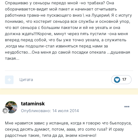
Спрашиваю у сеньоры передо мной -но трабаха? Она
оборачивается-видит мой пакет и начинает отчитывать
работника трама-не пускающего вниз \ на Луцерии\ Я с испугу
понимаю, что костерит сеньора все службы и основной упор,
что вот сеньора с большим пакетом и ей не уехать и она
должна ждать!!!Короче, минут через пять пустили -она меня
вперед перед собой, что бы уже точно уехала, а служитель
,когда мы подошли-стал извиняться перед нами за
неудобство...Она меня до самой посадки опекала ...душевная
такая...
Цитата
17
tataminsk
Опубликовано:
14 июля 2014
Мне нравится завис у испанцев, когда я говорю что бьелоруса,
секунд десять думают, потом, аааа, это como rusa? И сразу
радостные такие, типа да да, знаем конечно!