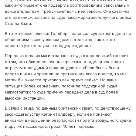
какой-то момент она подвергла бортпроводника сексуальным
домогательствам, требуя заняться с ней сексом. Она схватила
его за пенис», заявила на суде пассажирка злополучного рейса
Стелла Ваата.
В то же время адвокат Голдберг попросил суд закрыть дело по
обвинениям в сексуальном домогательстве, так как его
клиентка уже «получила предупреждение».
Передача дела из магистратского суда в королевский говорит
о том, что обвинения очень серьезные и отделаться только
штрафом подсудимой вряд ли удастся. «Если бы вы были
просто пьяны и храпели на протяжении всего полета, то мы
могли бы вынести приговор вам прямо сейчас. Но ваша
ситуация более серьезная», пояснила подсудимой судья
магистратского суда причину передачи дела в суд более
высокой инстанции.
В связи с этим, по данным британских газет, по действующему
законодательству Кэтрин Голдберг, если ее признают
виновной в нарушении безопасности полета воздушного судна
и других пассажиров, грозит 10 лет тюрьмы.