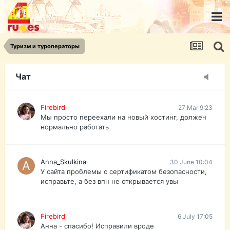
urist.dokument@gmail.com
https://pasport-ua.com/
Телеграмм @uristpassua
Туризм и туроператоры
Firebird
27 Mar 9:23
Друзья - из России без VPN сайт и форум
открываются?
Чат
Firebird
27 Mar 9:23
Мы просто переехали на новый хостинг, должен
нормально работать
Anna_Skulkina
30 June 10:04
У сайта проблемы с сертификатом безопасности,
исправьте, а без впн не открывается увы
Firebird
6 July 17:05
Анна - спасибо! Исправили вроде