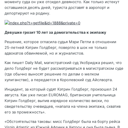
моменту суда он уже отсидел девяносто. Как только истекут
оставшиеся десять дней, туриста доставят в аэропорт и
депортируют на родину.
Девушке грозит 10 лет за домогательства к экипажу
Решение, которое огласила судья Мэри Петли в отношении
25-летней Кэтрин Голдберг, повергло в шок не только
адвокатов обвиняемой, но и журналистов.
Как пишет Daily Mail, магистратский суд Уксбриджа решил, что
дело Голдберг не будет рассматриваться в магистратском суде
(где обычно выносят решение по делам о мелком
хулиганстве), а передается в Королевский суд Айслворта.
Инцидент, за который судят Кэтрин Голдберг, произошел 24
августа. Как уже писал EUROMAG, британская учительница
Кэтрин Голдберг, выпив изрядное количество виски, по
свидетельству очевидцев, «напала на члена экипажа, схватив
его за промежность».
«Обстоятельства таковы: мисс Голдберг была на борту рейса
Virgin Atlantic из Южной Африки в Хитроу и она была пьяна. В