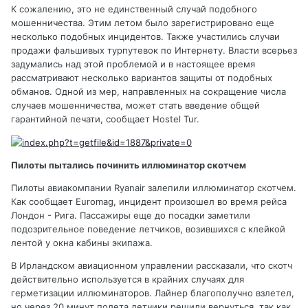
К сожалению, это не единственный случай подобного
мошенничества. Этим летом было зарегистрировано еще
несколько подобных инцидентов. Также участились случаи
продажи фальшивых турпутевок по Интернету. Власти всерьез
задумались над этой проблемой и в настоящее время
рассматривают несколько вариантов защиты от подобных
обманов. Одной из мер, направленных на сокращение числа
случаев мошенничества, может стать введение общей
гарантийной печати, сообщает Hostel Tur.
Пилоты пытались починить иллюминатор скотчем
Пилоты авиакомпании Ryanair залепили иллюминатор скотчем.
Как сообщает Euromag, инцидент произошел во время рейса
Лондон - Рига. Пассажиры еще до посадки заметили
подозрительное поведение летчиков, возившихся с клейкой
лентой у окна кабины экипажа.
В Ирландском авиационном управлении рассказали, что скотч
действительно используется в крайних случаях для
герметизации иллюминаторов. Лайнер благополучно взлетел,
но через 20 минут полета летчики решили вернуться, так как