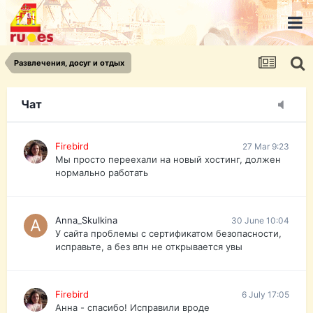
urist.dokument@gmail.com
https://pasport-ua.com/
Телеграмм @uristpassua
Развлечения, досуг и отдых
Firebird
27 Mar 9:23
Друзья - из России без VPN сайт и форум
открываются?
Чат
Firebird
27 Mar 9:23
Мы просто переехали на новый хостинг, должен
нормально работать
Anna_Skulkina
30 June 10:04
У сайта проблемы с сертификатом безопасности,
исправьте, а без впн не открывается увы
Firebird
6 July 17:05
Анна - спасибо! Исправили вроде