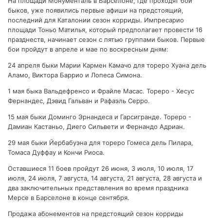
На площади Монументаль в Барселоне, где проходят бои
быков, уже появились первые афиши на предстоящий,
последний для Каталонии сезон корриды. Импресарио
площади Тоньо Матилья, который предполагает провести 16
празднеств, начинает сезон с пятью группами быков. Первые
бои пройдут в апреле и мае по воскресным дням:
24 апреля быки Марии Кармен Камачо для тореро Хуана дель
Аламо, Виктора Баррио и Лопеса Симона.
1 мая быка Вальдефренсо и Фрайле Масас. Тореро - Хесус
Фернандес, Дэвид Гальван и Рафаэль Серро.
15 мая быки Доминго Эрнандеса и Гарсигранде. Тореро -
Дамиан Кастаньо, Диего Сильвети и Фернандо Адриан.
29 мая быки Йербабуэна для тореро Гомеса дель Пилара,
Томаса Дуффау и Кончи Риоса.
Оставшиеся 11 боев пройдут 26 июня, 3 июля, 10 июля, 17
июля, 24 июля, 7 августа, 14 августа, 21 августа, 28 августа и
два заключительных представления во время праздника
Мерсе в Барселоне в конце сентября.
Продажа абонементов на предстоящий сезон корриды