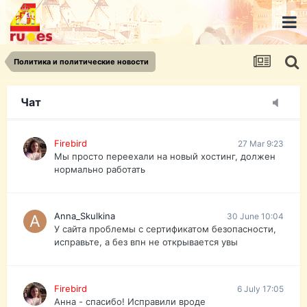
urist.dokument@gmail.com
https://pasport-ua.com/
Телеграмм @uristpassua
Политика и политические новости
Firebird
27 Mar 9:23
Друзья - из России без VPN сайт и форум
открываются?
Чат
Firebird
27 Mar 9:23
Мы просто переехали на новый хостинг, должен
нормально работать
Anna_Skulkina
30 June 10:04
У сайта проблемы с сертификатом безопасности,
исправьте, а без впн не открывается увы
Firebird
6 July 17:05
Анна - спасибо! Исправили вроде