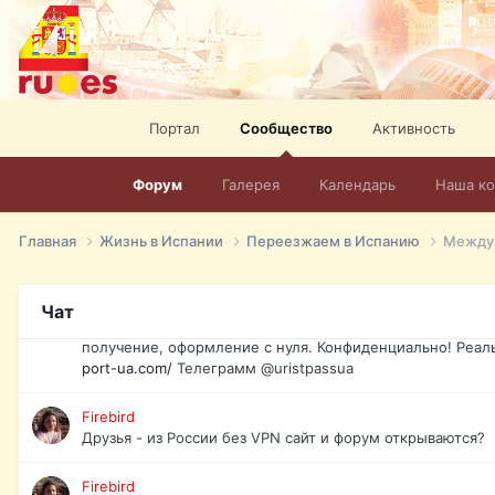
спорт, HD. + Огромная видеотека + 10.000 фильмов и ро
сайта. Наш сайт:
http://mir-tv.club/television-in-spain.html
David16
Книги
Портал
Сообщество
Активность
David16
@David16
Форум
Галерея
Календарь
Наша к
David16
Подскажите пожалуйста, как удалить свой аккаунт из это
Главная
Жизнь в Испании
Переезжаем в Испанию
Междун
Юрист юа
Если Вы попали в трудную ситуацию и возникла необхо
Чат
загранпаспорт, идентификационный код инн, гражданств
получение, оформление с нуля. Конфиденциально! Реал
port-ua.com/
Телеграмм @uristpassua
Firebird
Друзья - из России без VPN сайт и форум открываются?
Firebird