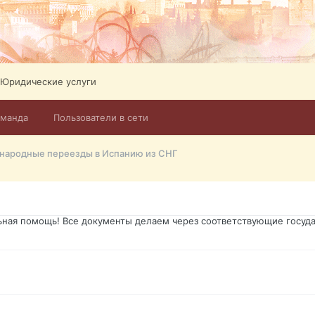
ликов. Абонемент на 4 тв всего 12,5 Евро в месяц! Легко настроит
Тел: +972-526-384-339
Юридические услуги
оманда
Пользователи в сети
го форума?т из э
ародные переезды в Испанию из СНГ
димость в оформлении документов, то мы поможем Вам! Паспорт гр
о Украины, вид на жительство, права и другие сопутствующие доку
ьная помощь! Все документы делаем через соответствующие госуда