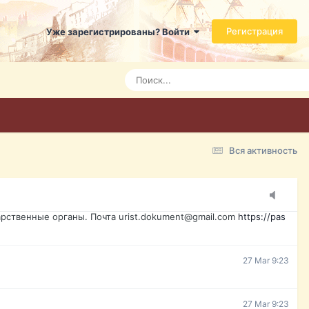
ь справится даже ребенок. Быстрое оформление договора с
Регистрация
Уже зарегистрированы? Войти
7 Mar 3:21
7 Mar 3:24
7 Mar 3:28
Вся активность
15 Mar 16:47
ажданина Украины, id-карта, свидетельство о рождении,
менты. Обмен, восстановление, после утери, первое
рственные органы. Почта urist.dokument@gmail.com
https://pas
27 Mar 9:23
27 Mar 9:23