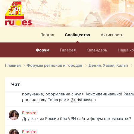
спорт, HD. + Огромная видеотека + 10.000 фильмов и ро
сайта. Наш сайт:
http://mir-tv.club/television-in-spain.html
David16
Книги
Портал
Сообщество
Активность
David16
@David16
Форум
Галерея
Календарь
Наша к
David16
Подскажите пожалуйста, как удалить свой аккаунт из это
Главная
Форумы регионов и городов
Дения, Хавея, Кальп
Юрист юа
Если Вы попали в трудную ситуацию и возникла необхо
Чат
загранпаспорт, идентификационный код инн, гражданств
получение, оформление с нуля. Конфиденциально! Реал
port-ua.com/
Телеграмм @uristpassua
Firebird
Друзья - из России без VPN сайт и форум открываются?
Firebird