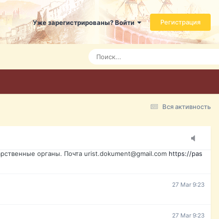
ь справится даже ребенок. Быстрое оформление договора с
Регистрация
Уже зарегистрированы? Войти
Today 3:21
Today 3:24
Today 3:28
Вся активность
15 Mar 16:47
ажданина Украины, id-карта, свидетельство о рождении,
менты. Обмен, восстановление, после утери, первое
рственные органы. Почта urist.dokument@gmail.com
https://pas
27 Mar 9:23
27 Mar 9:23