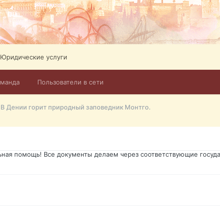
ликов. Абонемент на 4 тв всего 12,5 Евро в месяц! Легко настроит
Тел: +972-526-384-339
Юридические услуги
оманда
Пользователи в сети
го форума?т из э
В Дении горит природный заповедник Монтго.
димость в оформлении документов, то мы поможем Вам! Паспорт гр
о Украины, вид на жительство, права и другие сопутствующие доку
ьная помощь! Все документы делаем через соответствующие госуда