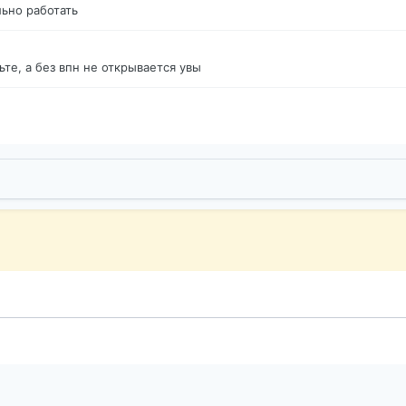
ьно работать
те, а без впн не открывается увы