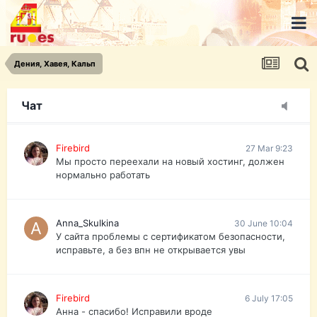
urist.dokument@gmail.com
https://pasport-ua.com/
Телеграмм @uristpassua
Дения, Хавея, Кальп
Firebird
27 Mar 9:23
Друзья - из России без VPN сайт и форум
открываются?
Чат
Firebird
27 Mar 9:23
Мы просто переехали на новый хостинг, должен
нормально работать
Anna_Skulkina
30 June 10:04
У сайта проблемы с сертификатом безопасности,
исправьте, а без впн не открывается увы
Firebird
6 July 17:05
Анна - спасибо! Исправили вроде